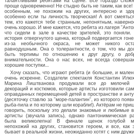
талантливыми ребятами на сцене. Все гораздо слож
проще одновременно! Не стыдно быть не таким, как все!
особенным, не похожим на других, интересно и здо
особенно если ты личность творческая! А вот смеятьс
тем, кто кажется тебе странным, непонятным, наверно
очень хорошо. И мне кажется, что ребята из лагеря "Анто
что сидели в зале в качестве зрителей, это поняли.
история отвергнутого щенка, который подвергается гон
из-за необычного окраса, не может никого оста
равнодушным. Она о толерантности, о том, что мы д
быть терпимы по отношению к друг другу, о доб
внимательности. Она о нас всех, не всегда соверш
хорошие поступки...
Хочу сказать, что играют ребята (и большие, и мален
очень искренне. Создатели спектакля Константин Илю
Марина Лиштванова продумали все до мелочей 
декораций и костюмов, которые артисты изготовили сам
оправданных перемещений детей в пространстве и ант
(десяточку ставлю за "море-палантин", из которого появ
рыба-пила и по которому шли корабли!). Актёрам не при
говорить, поскольку это делали знакомые и любимые 
артисты (звучала запись), однако пантонимическая р
была великолепна! В финале щенок голубой ма
непохожий на других, становится героем, и все, как 
бывает в реальной жизни, неожиданно хотят с ним дружи