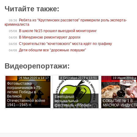
Читайте также:
Ребята из “Круглинских рассветов” примерили роль эксперта-
09:56
криминалиста
В школе №15 прошел выездной мониторинг
05/08
В Мичуринске ремонтируют дороги
04/08
Строительство “кочетовского” моста идёт по графику
04/08
Дети обошли все “дорожные ловушки”
04/08
Видеорепортажи:
26 Мая 2020 в 14:17
4 Сентября 2019 в 13:51
19 Июля 2019 в 
Фотовыставка
пограничников к 75-
летию Победы в
Великой
Ежегодный
Отечественной войне
музыкальный
СОБЫТИЕ № 1 В
1941—1945 гг.
фестиваль «Яблоко»
МЯСНОЙ ИНДУСТ