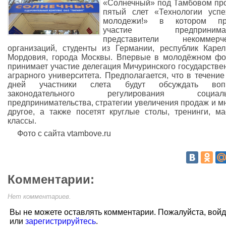
«Солнечный» под Тамбовом пр
пятый слет «Технологии усп
молодежи!» в котором пр
участие предпринимат
представители некоммерче
организаций, студенты из Германии, республик Каре
Мордовия, города Москвы. Впервые в молодёжном ф
принимает участие делегация Мичуринского государстве
аграрного университета. Предполагается, что в течение
дней участники слета будут обсуждать воп
законодательного регулирования социаль
предпринимательства, стратегии увеличения продаж и м
другое, а также посетят круглые столы, тренинги, ма
классы.
Фото с сайта vtambove.ru
Комментарии:
Нет комментариев.
Вы не можете оставлять комментарии. Пожалуйста, вой
или
зарегистрируйтесь
.