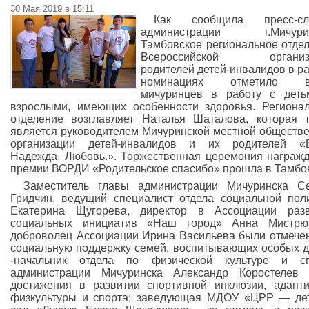
30 Мая 2019 в 15:11
Как сообщила пресс-сл
администрации г.Мичурин
Тамбовское региональное отде
Всероссийской организ
родителей детей-инвалидов в р
номинациях отметило в
мичуринцев в работу с деть
взрослыми, имеющих особенности здоровья. Региона
отделение возглавляет Наталья Шаталова, которая 
является руководителем Мичуринской местной обществ
организации детей-инвалидов и их родителей «В
Надежда. Любовь.». Торжественная церемония награж
премии ВОРДИ «Родительское спасибо» прошла в Тамбо
Заместитель главы администрации Мичуринска С
Гридчин, ведущий специалист отдела социальной пол
Екатерина Щугорева, директор в Ассоциации разв
социальных инициатив «Наш город» Анна Мистрюк
доброволец Ассоциации Ирина Васильева были отмече
социальную поддержку семей, воспитывающих особых д
-начальник отдела по физической культуре и сп
администрации Мичуринска Александр Коростелев 
достижения в развитии спортивной инклюзии, адапт
физкультуры и спорта; заведующая МДОУ «ЦРР — де