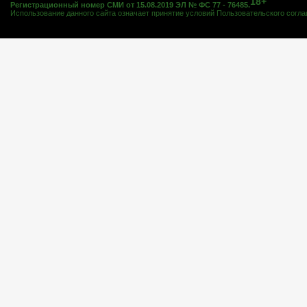
18+
Регистрационный номер СМИ от 15.08.2019 ЭЛ № ФС 77 - 76485.
Использование данного сайта означает принятие условий
Пользовательского согл