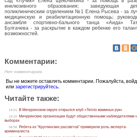
сад «Лучик» Елена Щекочихина - за помощь в раз
инклюзивного образования; заведующая дет
поликлиническим отделением №1 Елена Рысева - за л
медицинскую и реабилитационную помощь; руковод
ансамбля спортивно-бального танца «Аида» Тат
Булгачева - за раскрытие в каждом ребенке его талан
возможностей.
Комментарии:
Нет комментариев.
Вы не можете оставлять комментарии. Пожалуйста, вой
или
зарегистрируйтесь
.
Читайте также:
В Мичуринском округе открылся клуб «Тепло маминых рук»
14:51
Мичуринские организации будут общественными наблюдателями 
14:10
выборах
Ребята из “Круглинских рассветов” примерили роль эксперта-
09:56
криминалиста