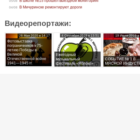
В школе №15 прошел выездной мониторинг
05/08
В Мичуринске ремонтируют дороги
04/08
Видеорепортажи:
26 Мая 2020 в 14:17
4 Сентября 2019 в 13:51
19 Июля 2019 в 
Фотовыставка
пограничников к 75-
летию Победы в
Великой
Ежегодный
Отечественной войне
музыкальный
СОБЫТИЕ № 1 В
1941—1945 гг.
фестиваль «Яблоко»
МЯСНОЙ ИНДУСТ