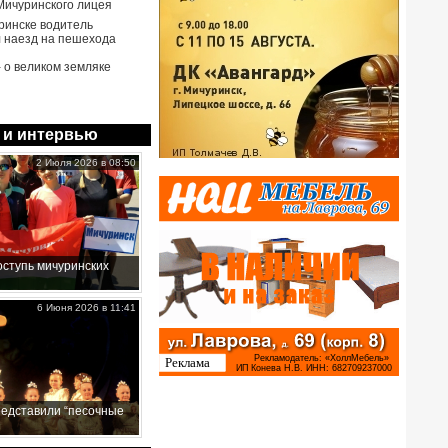
Мичуринского лицея
ринске водитель
 наезд на пешехода
- о великом земляке
 и интервью
2 Июля 2026 в 08:50
ступь мичуринских
6 Июня 2026 в 11:41
редставили “песочные