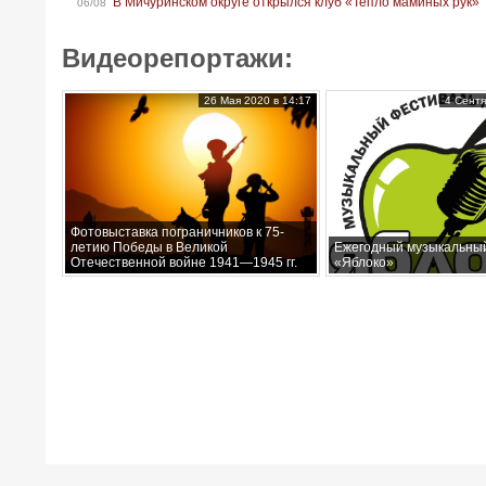
В Мичуринском округе открылся клуб «Тепло маминых рук»
06/08
Видеорепортажи:
26 Мая 2020 в 14:17
4 Сентя
Фотовыставка пограничников к 75-
летию Победы в Великой
Ежегодный музыкальны
Отечественной войне 1941—1945 гг.
«Яблоко»