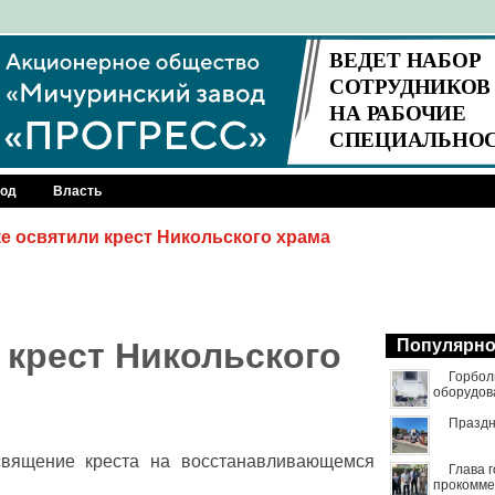
род
Власть
е освятили крест Никольского храма
 крест Никольского
Популярн
Горбол
оборудов
Праздн
священие креста на восстанавливающемся
Глава 
прокомме