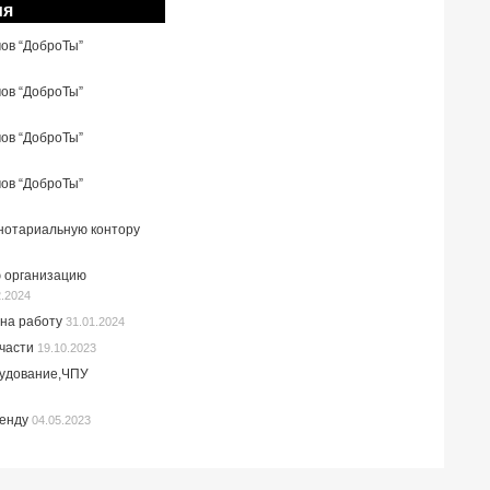
ия
мов “ДоброТы”
мов “ДоброТы”
мов “ДоброТы”
мов “ДоброТы”
 нотариальную контору
 организацию
2.2024
на работу
31.01.2024
пчасти
19.10.2023
рудование,ЧПУ
ренду
04.05.2023