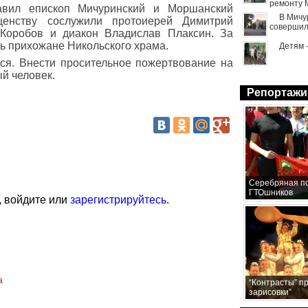
ремонту 
авил епископ Мичуринский и Моршанский
В Мичу
щенству сослужили протоиерей Димитрий
совершил
Коробов и диакон Владислав Плаксин. За
ь прихожане Никольского храма.
Детям 
ся. Внести просительное пожертвование на
й человек.
Репортажи
Серебряная по
ГТОшников
, войдите или
зарегистрируйтесь
.
а
“Контрасты” п
зарисовки”