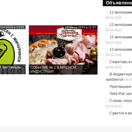
Объявлен
12 килограм
09.04.2026
12 килограм
бря 2019 в 13:51
19 Июля 2019 в 11:37
09.04.2026
12 килограм
09.04.2026
12 килограм
09.04.2026
Секретарь в
й фестиваль
СОБЫТИЕ № 1 В МЯСНОЙ
19.06.2025
ИНДУСТРИИ!
В бюджетную
требуются
08.0
Приглашаем 
Tetra-Pak за
Станки, обо
19.10.2023
Сдается в а