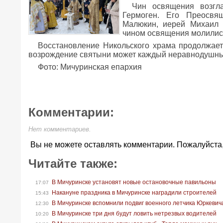
Чин освящения возгл
Гермоген. Его Преосвя
Малюкин, иерей Михаил 
чином освящения молилис
Восстановление Никольского храма продолжает
возрождение святыни может каждый неравнодушны
Фото: Мичуринская епархия
Комментарии:
Нет комментариев.
Вы не можете оставлять комментарии. Пожалуйста
Читайте также:
В Мичуринске установят новые остановочные павильоны
17:07
Накануне праздника в Мичуринске наградили строителей
15:43
В Мичуринске вспомнили подвиг военного летчика Юркевич
12:30
В Мичуринске три дня будут ловить нетрезвых водителей
10:20