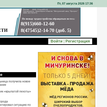
Пт, 07 августа 2026 17
36
Войти
|
Регистрация
ое
ьница получила новое
ание
ик «крылатой пехоты»
города
нтировал ситуацию по