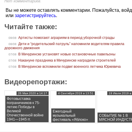
Нет комментариев.
Вы не можете оставлять комментарии. Пожалуйста, вой
или
зарегистрируйтесь
.
Читайте также:
Артисты помогают аграриям в период уборочной страды
08/08
Дети и “родительский патруль” напомнили водителям правила
08/08
дорожного движения
В Мичуринске установят новые остановочные павильоны
07/08
Накануне праздника в Мичуринске наградили строителей
07/08
В Мичуринске вспомнили подвиг военного летчика Юркевича
07/08
Видеорепортажи:
26 Мая 2020 в 14:17
4 Сентября 2019 в 13:51
19 Июля 2019 в 
Фотовыставка
пограничников к 75-
летию Победы в
Великой
Ежегодный
Отечественной войне
музыкальный
СОБЫТИЕ № 1 В
1941—1945 гг.
фестиваль «Яблоко»
МЯСНОЙ ИНДУСТ