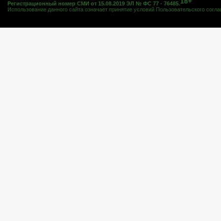
18+
Регистрационный номер СМИ от 15.08.2019 ЭЛ № ФС 77 - 76485.
Использование данного сайта означает принятие условий
Пользовательского согл