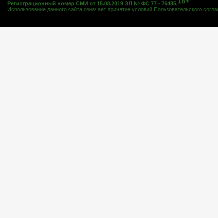
18+
Регистрационный номер СМИ от 15.08.2019 ЭЛ № ФС 77 - 76485.
Использование данного сайта означает принятие условий
Пользовательского согл