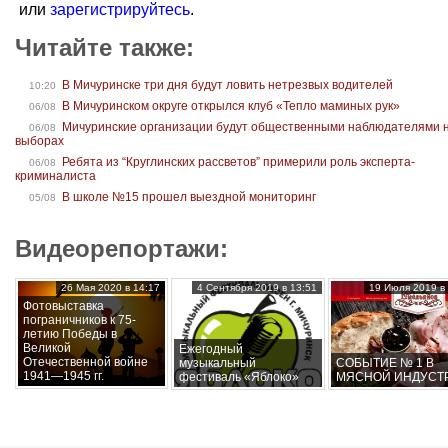
или
зарегистрируйтесь
.
Читайте также:
В Мичуринске три дня будут ловить нетрезвых водителей
10:20
В Мичуринском округе открылся клуб «Тепло маминых рук»
06/08
Мичуринские организации будут общественными наблюдателями 
06/08
выборах
Ребята из “Круглинских рассветов” примерили роль эксперта-
06/08
криминалиста
В школе №15 прошел выездной мониторинг
05/08
Видеорепортажи:
26 Мая 2020 в 14:17
4 Сентября 2019 в 13:51
19 Июля 2019 в 
Фотовыставка
пограничников к 75-
летию Победы в
Великой
Ежегодный
Отечественной войне
музыкальный
СОБЫТИЕ № 1 В
1941—1945 гг.
фестиваль «Яблоко»
МЯСНОЙ ИНДУСТ