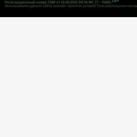
18+
Регистрационный номер СМИ от 15.08.2019 ЭЛ № ФС 77 - 76485.
Использование данного сайта означает принятие условий
Пользовательского согл