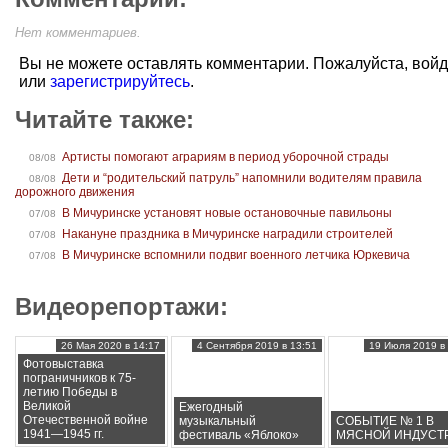
Нет комментариев.
Вы не можете оставлять комментарии. Пожалуйста, вой
или
зарегистрируйтесь
.
Читайте также:
Артисты помогают аграриям в период уборочной страды
08/08
Дети и “родительский патруль” напомнили водителям правила
08/08
дорожного движения
В Мичуринске установят новые остановочные павильоны
07/08
Накануне праздника в Мичуринске наградили строителей
07/08
В Мичуринске вспомнили подвиг военного летчика Юркевича
07/08
Видеорепортажи:
26 Мая 2020 в 14:17
4 Сентября 2019 в 13:51
19 Июля 2019 в 
Фотовыставка
пограничников к 75-
летию Победы в
Великой
Ежегодный
Отечественной войне
музыкальный
СОБЫТИЕ № 1 В
1941—1945 гг.
фестиваль «Яблоко»
МЯСНОЙ ИНДУСТ