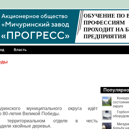
род
Власть
еды
Популярн
Конкур
состояни
округе
ринского муниципального округа идёт
Горбол
ю 80-летия Великой Победы.
оборудов
м территориальном отделе в честь
Мичури
адили хвойные деревья.
борьбу н