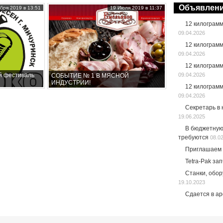
Объявлен
бря 2019 в 13:51
19 Июля 2019 в 11:37
12 килограм
09.04.2026
12 килограм
09.04.2026
12 килограм
09.04.2026
й фестиваль
СОБЫТИЕ № 1 В МЯСНОЙ
ИНДУСТРИИ!
12 килограм
09.04.2026
Секретарь в
19.06.2025
В бюджетную
требуются
08.0
Приглашаем 
Tetra-Pak за
Станки, обо
19.10.2023
Сдается в а