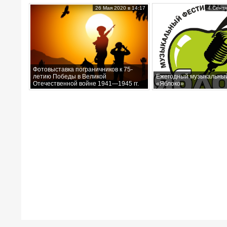
26 Мая 2020 в 14:17
4 Сентя
Фотовыставка пограничников к 75-
летию Победы в Великой
Ежегодный музыкальны
Отечественной войне 1941—1945 гг.
«Яблоко»