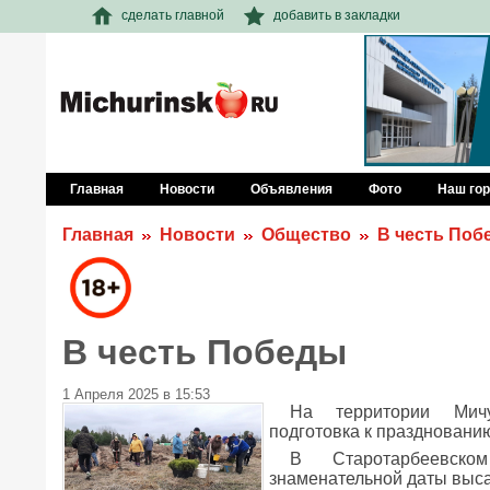
сделать главной
добавить в закладки
Главная
Новости
Объявления
Фото
Наш го
Главная
Новости
Общество
В честь Поб
В честь Победы
1 Апреля 2025 в 15:53
На территории Мичу
подготовка к праздновани
В Старотарбеевско
знаменательной даты выс