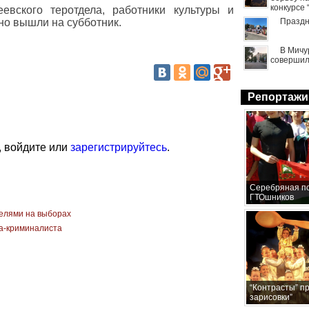
конкурсе
евского теротдела, работники культуры и
но вышли на субботник.
Праздн
В Мичу
совершил
Репортажи
, войдите или
зарегистрируйтесь
.
Серебряная по
ГТОшников
елями на выборах
та-криминалиста
“Контрасты” п
зарисовки”