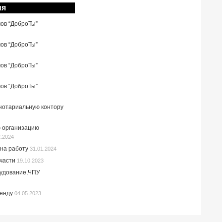
ия
мов “ДоброТы”
мов “ДоброТы”
мов “ДоброТы”
мов “ДоброТы”
 нотариальную контору
 организацию
2.2024
на работу
31.01.2024
пчасти
19.10.2023
рудование,ЧПУ
ренду
04.05.2023