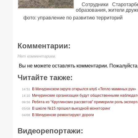
Сотрудники Старотарбе
образования, жители друж
фото: управление по развитию территорий
Комментарии:
Нет комментариев.
Вы не можете оставлять комментарии. Пожалуйста
Читайте также:
В Мичуринском округе открылся клуб «Тепло маминых рук»
14:51
Мичуринские организации будут общественными наблюдат
14:10
Ребята из “Круглинских рассветов” примерили роль экспер
09:56
В школе №15 прошел выездной мониторинг
05/08
В Мичуринске ремонтируют дороги
04/08
Видеорепортажи: