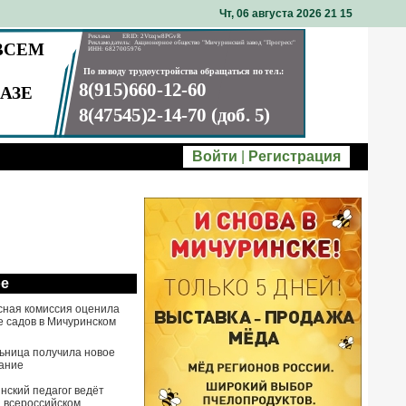
Чт, 06 августа 2026 21
:
15
Войти
|
Регистрация
ое
сная комиссия оценила
е садов в Мичуринском
ьница получила новое
ание
нский педагог ведёт
а всероссийском