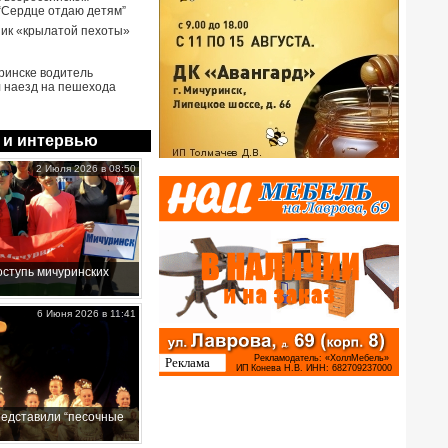
 “Сердце отдаю детям”
ик «крылатой пехоты»
ринске водитель
 наезд на пешехода
 и интервью
2 Июля 2026 в 08:50
ступь мичуринских
6 Июня 2026 в 11:41
редставили “песочные