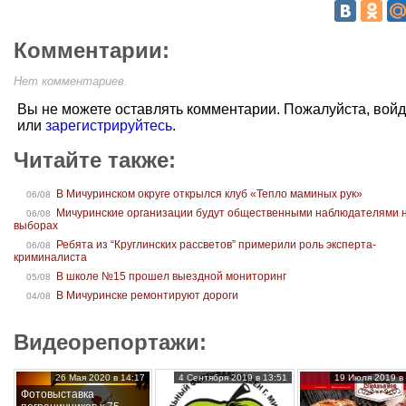
Комментарии:
Нет комментариев.
Вы не можете оставлять комментарии. Пожалуйста, вой
или
зарегистрируйтесь
.
Читайте также:
В Мичуринском округе открылся клуб «Тепло маминых рук»
06/08
Мичуринские организации будут общественными наблюдателями 
06/08
выборах
Ребята из “Круглинских рассветов” примерили роль эксперта-
06/08
криминалиста
В школе №15 прошел выездной мониторинг
05/08
В Мичуринске ремонтируют дороги
04/08
Видеорепортажи:
26 Мая 2020 в 14:17
4 Сентября 2019 в 13:51
19 Июля 2019 в 
Фотовыставка