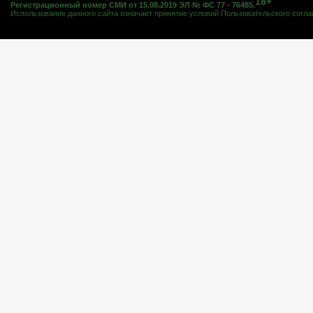
18+
Регистрационный номер СМИ от 15.08.2019 ЭЛ № ФС 77 - 76485.
Использование данного сайта означает принятие условий
Пользовательского согл