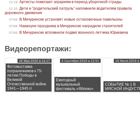
Артисты помогают аграриям в период уборочной страды
12:19
Дети и “родительский патруль” напомнили водителям правила
12:10
дорожного движения
В Мичуринске установят новые остановочные павильоны
07/08
Накануне праздника в Мичуринске наградили строителей
07/08
В Мичуринске вспомнили подвиг военного летчика Юркевича
07/08
Видеорепортажи:
26 Мая 2020 в 14:17
4 Сентября 2019 в 13:51
19 Июля 2019 в 
Фотовыставка
пограничников к 75-
летию Победы в
Великой
Ежегодный
Отечественной войне
музыкальный
СОБЫТИЕ № 1 В
1941—1945 гг.
фестиваль «Яблоко»
МЯСНОЙ ИНДУСТ