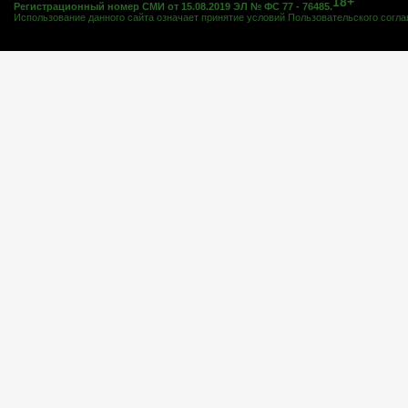
18+
Регистрационный номер СМИ от 15.08.2019 ЭЛ № ФС 77 - 76485.
Использование данного сайта означает принятие условий
Пользовательского согл