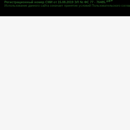
18+
Регистрационный номер СМИ от 15.08.2019 ЭЛ № ФС 77 - 76485.
Использование данного сайта означает принятие условий
Пользовательского согл