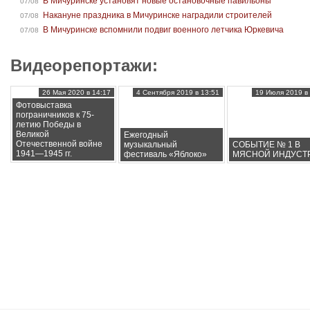
В Мичуринске установят новые остановочные павильоны
07/08
Накануне праздника в Мичуринске наградили строителей
07/08
В Мичуринске вспомнили подвиг военного летчика Юркевича
07/08
Видеорепортажи:
26 Мая 2020 в 14:17
4 Сентября 2019 в 13:51
19 Июля 2019 в 
Фотовыставка
пограничников к 75-
летию Победы в
Великой
Ежегодный
Отечественной войне
музыкальный
СОБЫТИЕ № 1 В
1941—1945 гг.
фестиваль «Яблоко»
МЯСНОЙ ИНДУСТ