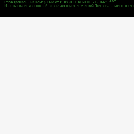
18+
Регистрационный номер СМИ от 15.08.2019 ЭЛ № ФС 77 - 76485.
Использование данного сайта означает принятие условий
Пользовательского согл