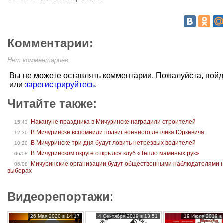
Комментарии:
Нет комментариев.
Вы не можете оставлять комментарии. Пожалуйста, вой
или
зарегистрируйтесь
.
Читайте также:
Накануне праздника в Мичуринске наградили строителей
15:43
В Мичуринске вспомнили подвиг военного летчика Юркевича
12:30
В Мичуринске три дня будут ловить нетрезвых водителей
10:20
В Мичуринском округе открылся клуб «Тепло маминых рук»
06/08
Мичуринские организации будут общественными наблюдателями 
06/08
выборах
Видеорепортажи:
26 Мая 2020 в 14:17
4 Сентября 2019 в 13:51
19 Июля 2019 в 