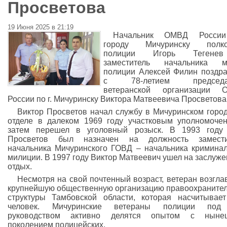
Просветова
19 Июня 2025 в 21:19
Начальник ОМВД Росси
городу Мичуринску полко
полиции Игорь Теген
заместитель начальника м
полиции Алексей Филин поздр
с 78-летием председа
ветеранской организации 
России по г. Мичуринску Виктора Матвеевича Просветова
Виктор Просветов начал службу в Мичуринском горо
отделе в далеком 1969 году участковым уполномоче
затем перешел в уголовный розыск. В 1993 году 
Просветов был назначен на должность замести
начальника Мичуринского ГОВД – начальника кримина
милиции. В 1997 году Виктор Матвеевич ушел на заслуж
отдых.
Несмотря на свой почтенный возраст, ветеран возгла
крупнейшую общественную организацию правоохраните
структуры Тамбовской области, которая насчитывае
человек. Мичуринские ветераны полиции под
руководством активно делятся опытом с ныне
поколением полицейских.