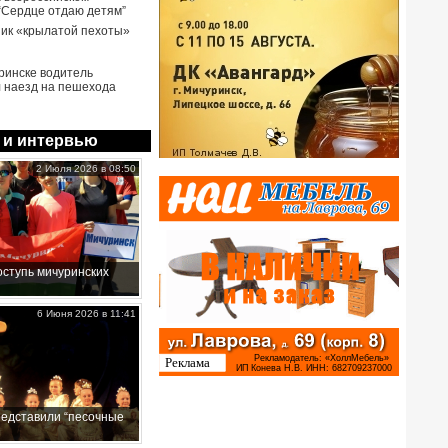
 “Сердце отдаю детям”
ик «крылатой пехоты»
ринске водитель
 наезд на пешехода
 и интервью
2 Июля 2026 в 08:50
ступь мичуринских
6 Июня 2026 в 11:41
редставили “песочные