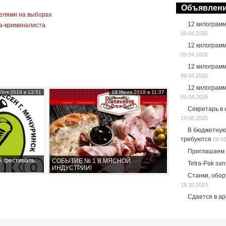
Объявлен
елями на выборах
12 килограм
та-криминалиста
09.04.2026
12 килограм
09.04.2026
12 килограм
09.04.2026
12 килограм
бря 2019 в 13:51
19 Июля 2019 в 11:37
09.04.2026
Секретарь в
19.06.2025
В бюджетную
требуются
08.0
Приглашаем 
й фестиваль
СОБЫТИЕ № 1 В МЯСНОЙ
Tetra-Pak за
ИНДУСТРИИ!
Станки, обо
19.10.2023
Сдается в а