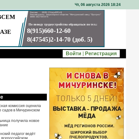
Чт, 06 августа 2026 18
24
Войти
|
Регистрация
ое
сная комиссия оценила
е садов в Мичуринском
ьница получила новое
ание
нский педагог ведёт
а всероссийском