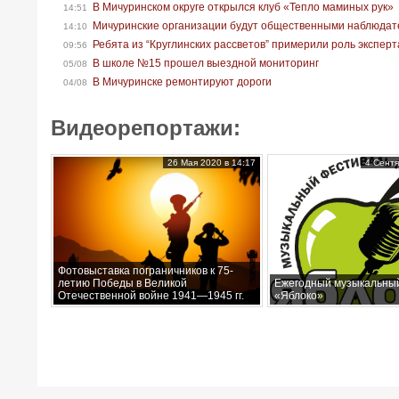
В Мичуринском округе открылся клуб «Тепло маминых рук»
14:51
Мичуринские организации будут общественными наблюдат
14:10
Ребята из “Круглинских рассветов” примерили роль экспер
09:56
В школе №15 прошел выездной мониторинг
05/08
В Мичуринске ремонтируют дороги
04/08
Видеорепортажи:
26 Мая 2020 в 14:17
4 Сентя
Фотовыставка пограничников к 75-
летию Победы в Великой
Ежегодный музыкальны
Отечественной войне 1941—1945 гг.
«Яблоко»