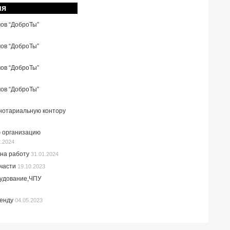
ия
мов “ДоброТы”
мов “ДоброТы”
мов “ДоброТы”
мов “ДоброТы”
 нотариальную контору
 организацию
2.2024
на работу
31.01.2024
пчасти
19.10.2023
рудование,ЧПУ
ренду
04.05.2023