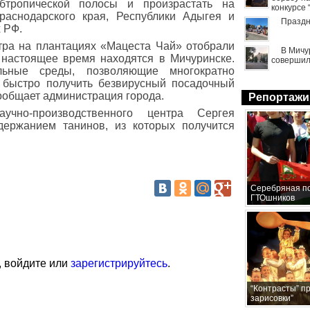
бтропической полосы и произрастать на
конкурсе
раснодарского края, Республики Адыгея и
Праздн
 РФ.
тра на плантациях «Мацеста Чай» отобрали
В Мичу
 настоящее время находятся в Мичуринске.
совершил
льные среды, позволяющие многократно
 быстро получить безвирусный посадочный
сообщает администрация города.
Репортажи
учно-производственного центра Сергея
держанием танинов, из которых получится
Серебряная по
ГТОшников
, войдите или
зарегистрируйтесь
.
“Контрасты” п
зарисовки”