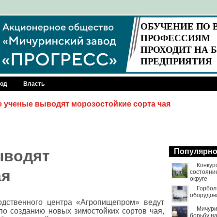
род
Власть
 ученые выводят морозостойкие сорта чая
ыводят
Популярн
Конкур
ая
состояни
округе
Горбол
оборудов
одственного центра «Агропищепром» ведут
Мичури
по созданию новых зимостойких сортов чая,
борьбу н