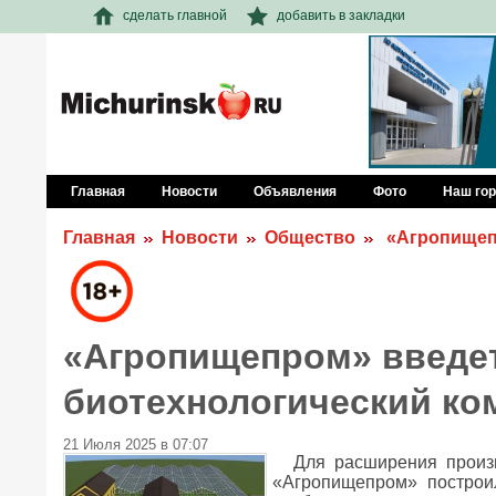
сделать главной
добавить в закладки
Главная
Новости
Объявления
Фото
Наш го
Главная
Новости
Общество
«Агропищепр
«Агропищепром» введет
биотехнологический ко
21 Июля 2025 в 07:07
Для расширения произ
«Агропищепром» построил