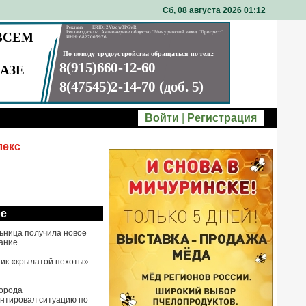
Сб, 08 августа 2026 01
12
Войти
|
Регистрация
лекс
ое
ьница получила новое
ание
ик «крылатой пехоты»
города
нтировал ситуацию по