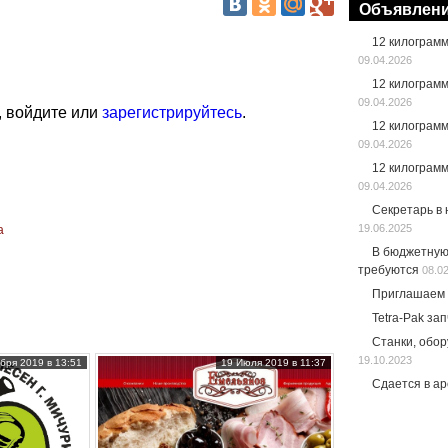
Объявлен
12 килограм
09.04.2026
12 килограм
09.04.2026
, войдите или
зарегистрируйтесь
.
12 килограм
09.04.2026
12 килограм
09.04.2026
Секретарь в
19.06.2025
а
В бюджетную
требуются
08.0
Приглашаем 
Tetra-Pak за
Станки, обо
19.10.2023
бря 2019 в 13:51
19 Июля 2019 в 11:37
Сдается в а