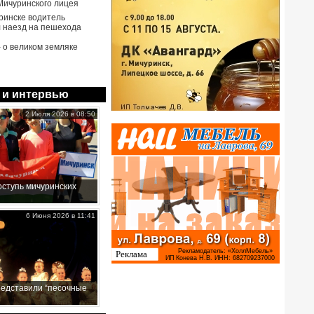
Мичуринского лицея
ринске водитель
 наезд на пешехода
- о великом земляке
 и интервью
2 Июля 2026 в 08:50
ступь мичуринских
6 Июня 2026 в 11:41
редставили “песочные