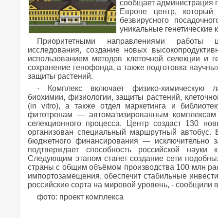
сообщает администрация г
Европе центр, который
безвирусного посадочно
уникальные генетические 
Приоритетными направлениями работы цен
исследования, создание новых высокопродуктив
использованием методов клеточной селекции и 
сохранение генофонда, а также подготовка научных
защиты растений.
- Комплекс включает физико-химическую ла
биохимии, физиологии, защиты растений, клеточно
(in vitro), а также отдел маркетинга и библиот
фитотронам — автоматизированным комплексам 
селекционного процесса. Центр создаст 130 нов
организован специальный маршрутный автобус. В
бюджетного финансирования — исключительно з
подтверждает способность российской науки 
Следующим этапом станет создание сети подобны
страны с общим объёмом производства 100 млн рас
импортозамещения, обеспечит стабильные инвести
российские сорта на мировой уровень, - сообщили 
фото: проект комплекса