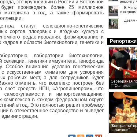
орода, это крупнейший в России и Восточной
ремонту 
 будет производить более 25 миллионов
В Мичу
совершил
го материала в год, а также формировать
коллекции.
Детям 
тра станут селекционно-генетические
ных сортов плодовых и ягодных культур с
геномного редактирования, формирование и
Репортажи
 кадров в области биотехнологии, генетики и
бораторию, лаборатории биотехнологии,
й селекции, генетики иммунитета, генофонда
еку. Особое внимание уделено генетическим
с искусственным климатом для ускорения
ых рабочих мест, а для сотрудников будет
Серебряная по
ажно отметить, что комплекс построен без
ГТОшников
а счёт средств НПЦ «Агропищепром», что
к самоокупаемости и импортозамещению.
х комплексов в каждом федеральном округе
тений в год. Это полностью решит проблему
ции в отечественное садоводство и выведет
в администрации.
“Контрасты” п
зарисовки”