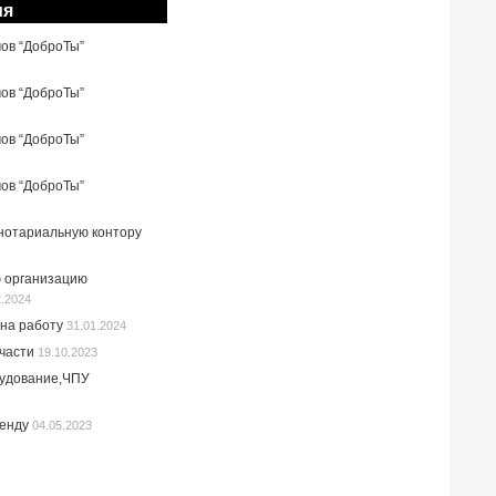
ия
мов “ДоброТы”
мов “ДоброТы”
мов “ДоброТы”
мов “ДоброТы”
 нотариальную контору
 организацию
2.2024
на работу
31.01.2024
пчасти
19.10.2023
рудование,ЧПУ
ренду
04.05.2023