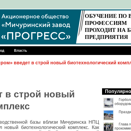
род
Власть
ом» введет в строй новый биотехнологический комп
 в строй новый
Популярн
Горбол
мплекс
оборудов
Праздн
водственной базы вблизи Мичуринска НПЦ
Глава 
 новый биотехнологический комплекс. Как
прокомме