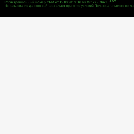
18+
Регистрационный номер СМИ от 15.08.2019 ЭЛ № ФС 77 - 76485.
Использование данного сайта означает принятие условий
Пользовательского согл