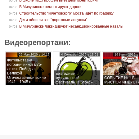
В школе №15 прошел выездной мониторинг
05/08
В Мичуринске ремонтируют дороги
04/08
Строительство “кочетовского” моста идёт по графику
04/08
Дети обошли все “дорожные ловушки”
04/08
В Мичуринске ликвидируют несанкционированные навалы
04/08
Видеорепортажи:
26 Мая 2020 в 14:17
4 Сентября 2019 в 13:51
19 Июля 2019 в 
Фотовыставка
пограничников к 75-
летию Победы в
Великой
Ежегодный
Отечественной войне
музыкальный
СОБЫТИЕ № 1 В
1941—1945 гг.
фестиваль «Яблоко»
МЯСНОЙ ИНДУСТ