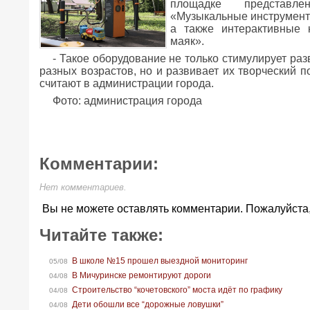
площадке представле
«Музыкальные инструмент
а также интерактивные 
маяк».
- Такое оборудование не только стимулирует ра
разных возрастов, но и развивает их творческий 
считают в администрации города.
Фото: администрация города
Комментарии:
Нет комментариев.
Вы не можете оставлять комментарии. Пожалуйста
Читайте также:
В школе №15 прошел выездной мониторинг
05/08
В Мичуринске ремонтируют дороги
04/08
Строительство “кочетовского” моста идёт по графику
04/08
Дети обошли все “дорожные ловушки”
04/08