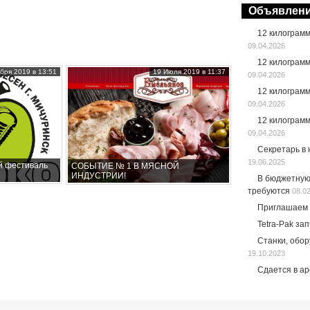
Объявлен
12 килограм
09.04.2026
12 килограм
бря 2019 в 13:51
19 Июля 2019 в 11:37
09.04.2026
12 килограм
09.04.2026
12 килограм
09.04.2026
Секретарь в
19.06.2025
й фестиваль
СОБЫТИЕ № 1 В МЯСНОЙ
ИНДУСТРИИ!
В бюджетную
требуются
08.0
Приглашаем 
Tetra-Pak за
Станки, обо
19.10.2023
Сдается в а