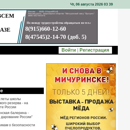
Чт, 06 августа 2026 03
:
39
Войти
|
Регистрация
ое
тлеты школы
ого резерва - на
те России
нская балерина -
 дарование России”
икам о безопасности