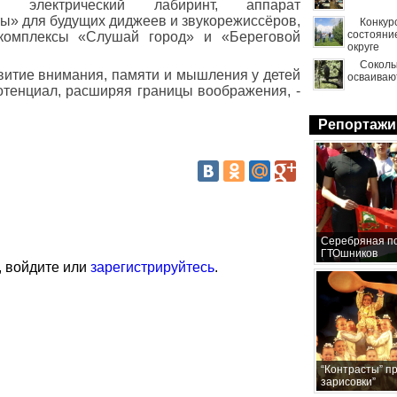
н электрический лабиринт, аппарат
ы» для будущих диджеев и звукорежиссёров,
Конкур
состояни
комплексы «Слушай город» и «Береговой
округе
Сокол
звитие внимания, памяти и мышления у детей
осваиваю
потенциал, расширяя границы воображения, -
Репортажи
Серебряная по
ГТОшников
, войдите или
зарегистрируйтесь
.
“Контрасты” п
зарисовки”