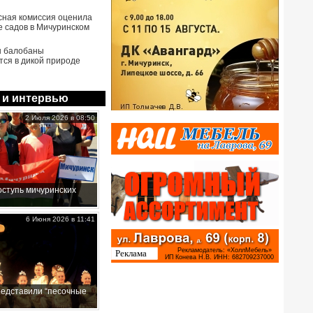
сная комиссия оценила
е садов в Мичуринском
ы балобаны
тся в дикой природе
 и интервью
2 Июля 2026 в 08:50
ступь мичуринских
6 Июня 2026 в 11:41
редставили “песочные