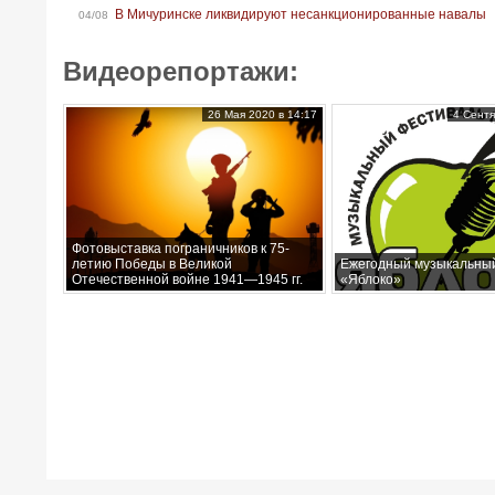
В Мичуринске ликвидируют несанкционированные навалы
04/08
Видеорепортажи:
26 Мая 2020 в 14:17
4 Сентя
Фотовыставка пограничников к 75-
летию Победы в Великой
Ежегодный музыкальны
Отечественной войне 1941—1945 гг.
«Яблоко»