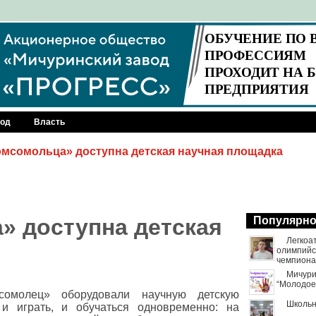
род
Власть
мсомольца» доступна детская научная площадка
 доступна детская
Популярн
Легкоа
олимпийск
чемпиона
Мичури
“Молодое
сомолец» оборудовали научную детскую
Школьн
 и играть, и обучаться одновременно: на