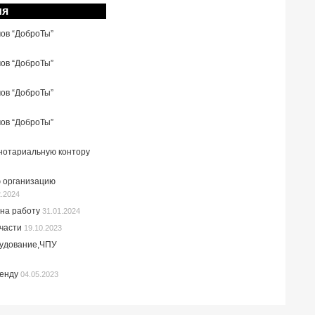
ия
мов “ДоброТы”
мов “ДоброТы”
мов “ДоброТы”
мов “ДоброТы”
 нотариальную контору
 организацию
2.2024
на работу
31.01.2024
пчасти
19.10.2023
рудование,ЧПУ
ренду
04.05.2023