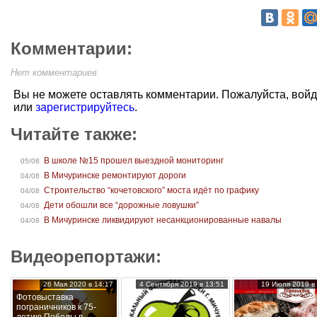
Комментарии:
Нет комментариев.
Вы не можете оставлять комментарии. Пожалуйста, вой
или
зарегистрируйтесь
.
Читайте также:
В школе №15 прошел выездной мониторинг
05/08
В Мичуринске ремонтируют дороги
04/08
Строительство “кочетовского” моста идёт по графику
04/08
Дети обошли все “дорожные ловушки”
04/08
В Мичуринске ликвидируют несанкционированные навалы
04/08
Видеорепортажи:
26 Мая 2020 в 14:17
4 Сентября 2019 в 13:51
19 Июля 2019 в 
Фотовыставка
пограничников к 75-