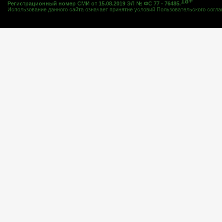
18+
Регистрационный номер СМИ от 15.08.2019 ЭЛ № ФС 77 - 76485.
Использование данного сайта означает принятие условий
Пользовательского согл