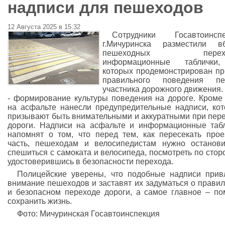
надписи для пешеходов
12 Августа 2025 в 15:32
Сотрудники Госавтоинспе
г.Мичуринска разместили вб
пешеходных перехо
информационные таблички
которых продемонстрирован п
правильного поведения пе
участника дорожного движения.
- формирование культуры поведения на дороге. Кроме 
на асфальте нанесли предупредительные надписи, ко
призывают быть внимательными и аккуратными при пер
дороги. Надписи на асфальте и информационные таб
напомнят о том, что перед тем, как пересекать про
часть, пешеходам и велосипедистам нужно останови
спешиться с самоката и велосипеда, посмотреть по стор
удостоверившись в безопасности перехода.
Полицейские уверены, что подобные надписи прив
внимание пешеходов и заставят их задуматься о прави
и безопасном переходе дороги, а самое главное – по
сохранить жизнь.
Фото: Мичуринская Госавтоинспекция