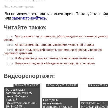
Нет комментариев.
Вы не можете оставлять комментарии. Пожалуйста, вой
или
зарегистрируйтесь
.
Читайте также:
Московские коллеги оценили работу мичуринского семеноводческо
07:37
центра
Артисты помогают аграриям в период уборочной страды
08/08
Дети и “родительский патруль” напомнили водителям правила
08/08
дорожного движения
В Мичуринске установят новые остановочные павильоны
07/08
Накануне праздника в Мичуринске наградили строителей
07/08
Видеорепортажи:
26 Мая 2020 в 14:17
4 Сентября 2019 в 13:51
19 Июля 2019 в 
Фотовыставка
пограничников к 75-
летию Победы в
Великой
Ежегодный
Отечественной войне
музыкальный
СОБЫТИЕ № 1 В
1941—1945 гг.
фестиваль «Яблоко»
МЯСНОЙ ИНДУСТ