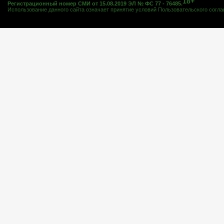
18+
Регистрационный номер СМИ от 15.08.2019 ЭЛ № ФС 77 - 76485.
Использование данного сайта означает принятие условий
Пользовательского согл