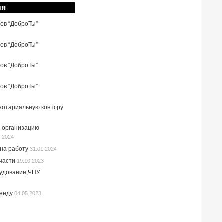
ия
мов “ДоброТы”
мов “ДоброТы”
мов “ДоброТы”
мов “ДоброТы”
 нотариальную контору
 организацию
2.2024
на работу
31.01.2024
пчасти
19.10.2023
рудование,ЧПУ
ренду
04.05.2023