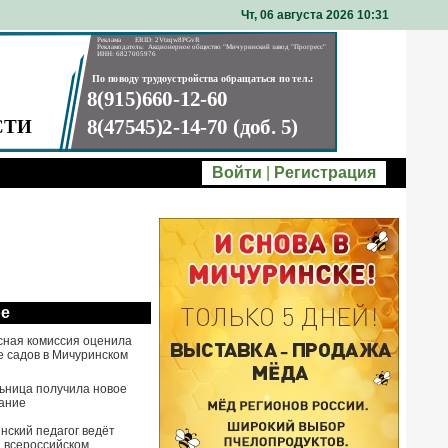
Чт, 06 августа 2026 10
31
Войти
|
Регистрация
ое
сная комиссия оценила
е садов в Мичуринском
ьница получила новое
ание
нский педагог ведёт
а всероссийском