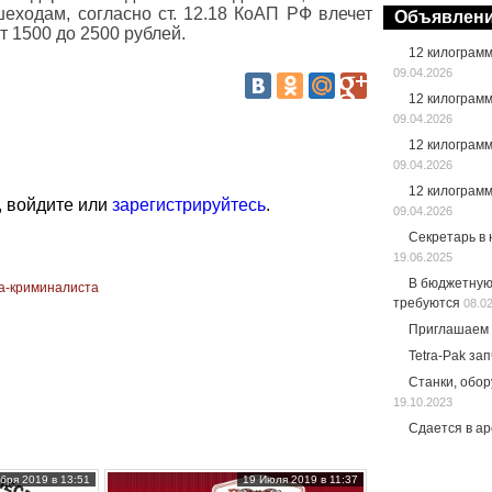
ходам, согласно ст. 12.18 КоАП РФ влечет
Объявлен
 1500 до 2500 рублей.
12 килограм
09.04.2026
12 килограм
09.04.2026
12 килограм
09.04.2026
12 килограм
, войдите или
зарегистрируйтесь
.
09.04.2026
Секретарь в
19.06.2025
В бюджетную
та-криминалиста
требуются
08.0
Приглашаем 
Tetra-Pak за
Станки, обо
19.10.2023
Сдается в а
бря 2019 в 13:51
19 Июля 2019 в 11:37