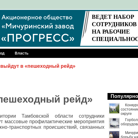
род
Власть
 выйдут в «пешеходный рейд»
«пешеходный рейд»
Популярн
Конкур
состояни
округе
итории Тамбовской области сотрудники
Горбол
ут массовые профилактические мероприятия
оборудов
но-транспортных происшествий, связанных
Мичури
борьбу н