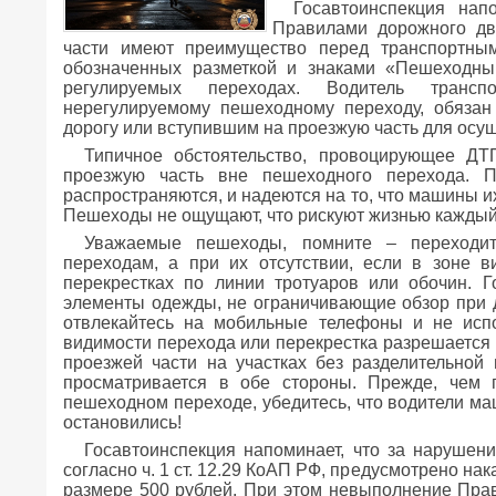
Госавтоинспекция нап
Правилами дорожного дв
части имеют преимущество перед транспортны
обозначенных разметкой и знаками «Пешеходны
регулируемых переходах. Водитель трансп
нерегулируемому пешеходному переходу, обязан
дорогу или вступившим на проезжую часть для осу
Типичное обстоятельство, провоцирующее ДТ
проезжую часть вне пешеходного перехода. 
распространяются, и надеются на то, что машины и
Пешеходы не ощущают, что рискуют жизнью каждый р
Уважаемые пешеходы, помните – переходи
переходам, а при их отсутствии, если в зоне 
перекрестках по линии тротуаров или обочин. Г
элементы одежды, не ограничивающие обзор при
отвлекайтесь на мобильные телефоны и не испо
видимости перехода или перекрестка разрешается 
проезжей части на участках без разделительной
просматривается в обе стороны. Прежде, чем 
пешеходном переходе, убедитесь, что водители маш
остановились!
Госавтоинспекция напоминает, что за наруше
согласно ч. 1 ст. 12.29 КоАП РФ, предусмотрено н
размере 500 рублей. При этом невыполнение Прав