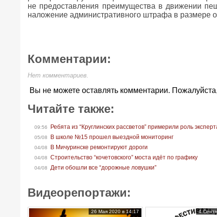
не предоставления преимущества в движении пеше
наложение административного штрафа в размере от
Комментарии:
Нет комментариев.
Вы не можете оставлять комментарии. Пожалуйста
Читайте также:
Ребята из “Круглинских рассветов” примерили роль экспер
09:56
В школе №15 прошел выездной мониторинг
05/08
В Мичуринске ремонтируют дороги
04/08
Строительство “кочетовского” моста идёт по графику
04/08
Дети обошли все “дорожные ловушки”
04/08
Видеорепортажи:
26 Мая 2020 в 14:17
4 Сентя