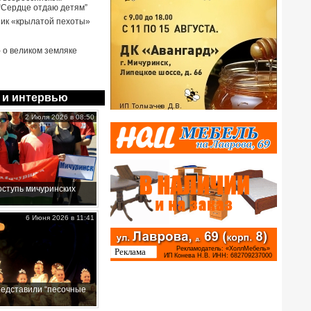
 “Сердце отдаю детям”
ик «крылатой пехоты»
- о великом земляке
 и интервью
2 Июля 2026 в 08:50
ступь мичуринских
6 Июня 2026 в 11:41
редставили “песочные