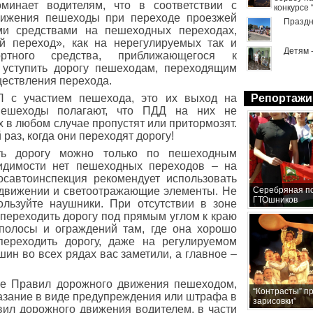
оминает водителям, что в соответствии с
конкурсе
ижения пешеходы при переходе проезжей
Праздн
ми средствами на пешеходных переходах,
й переход», как на нерегулируемых так и
Детям 
ортного средства, приближающегося к
 уступить дорогу пешеходам, переходящим
ществления перехода.
П с участием пешехода, это их выход на
Репортажи
Пешеходы полагают, что ПДД на них не
х в любом случае пропустят или притормозят.
аз, когда они переходят дорогу!
ть дорогу можно только по пешеходным
видимости нет пешеходных переходов – на
осавтоинспекция рекомендует использовать
 движении и светоотражающие элементы. Не
Серебряная по
ГТОшников
льзуйте наушники. При отсутствии в зоне
переходить дорогу под прямым углом к краю
 полосы и ограждений там, где она хорошо
переходить дорогу, даже на регулируемом
ин во всех рядах вас заметили, а главное –
ние Правил дорожного движения пешеходом,
“Контрасты” п
аказание в виде предупреждения или штрафа в
зарисовки”
ил дорожного движения водителем, в части