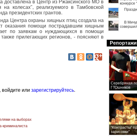
а доставлена в Центр из Ржаксинского МО в
конкурсе
я на колесах", реализуемого в Тамбовской
Праздн
нда президентских грантов.
анда Центра охраны хищных птиц создала на
В Мичу
нкт оказания помощи пострадавшим хищным
совершил
жает по заявкам о нуждающихся в помощи
 также прилегающих регионов, - поясняют в
Репортажи
Серебряная по
ГТОшников
, войдите или
зарегистрируйтесь
.
елями на выборах
та-криминалиста
“Контрасты” п
зарисовки”