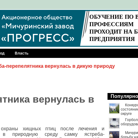
род
Власть
ба-перепелятника вернулась в дикую природу
ятника вернулась в
Популярн
Конкур
состояни
округе
Горбол
оборудов
 охраны хищных птиц после лечения и
Мичури
и в природную среду самку ястреба-
борьбу н