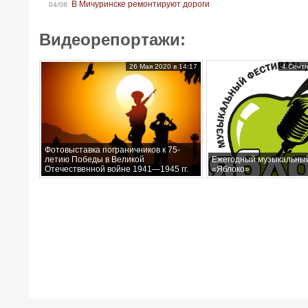
В Мичуринске ремонтируют дороги
04/08
Видеорепортажи:
26 Мая 2020 в 14:17
4 Сентя
Фотовыставка пограничников к 75-
летию Победы в Великой
Ежегодный музыкальны
Отечественной войне 1941—1945 гг.
«Яблоко»