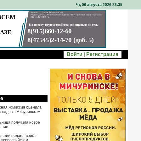
Чт, 06 августа 2026 23
35
Войти
|
Регистрация
ое
сная комиссия оценила
е садов в Мичуринском
ьница получила новое
ание
нский педагог ведёт
а всероссийском