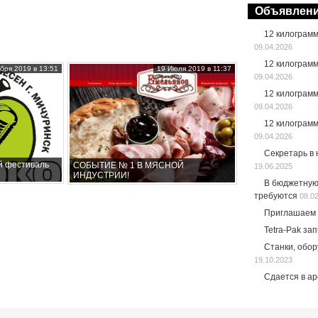
Объявлен
12 килограм
09.04.2026
12 килограм
бря 2019 в 13:51
19 Июля 2019 в 11:37
09.04.2026
12 килограм
09.04.2026
12 килограм
09.04.2026
Секретарь в
й фестиваль
СОБЫТИЕ № 1 В МЯСНОЙ
19.06.2025
ИНДУСТРИИ!
В бюджетную
требуются
08.0
Приглашаем 
Tetra-Pak за
Станки, обо
19.10.2023
Сдается в а