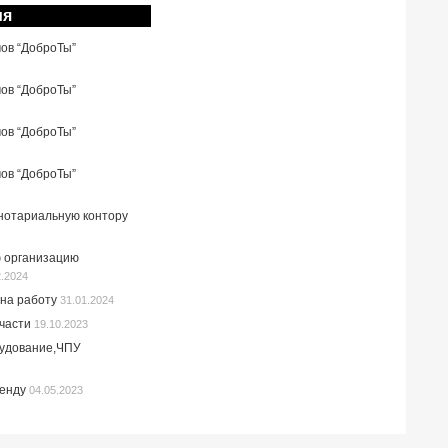
ия
мов “ДоброТы”
мов “ДоброТы”
мов “ДоброТы”
мов “ДоброТы”
 нотариальную контору
 организацию
2.2024
на работу
31.01.2024
пчасти
19.10.2023
рудование,ЧПУ
ренду
04.05.2023