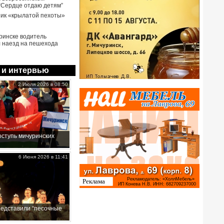
 “Сердце отдаю детям”
ик «крылатой пехоты»
ринске водитель
 наезд на пешехода
 и интервью
2 Июля 2026 в 08:50
ступь мичуринских
6 Июня 2026 в 11:41
редставили “песочные