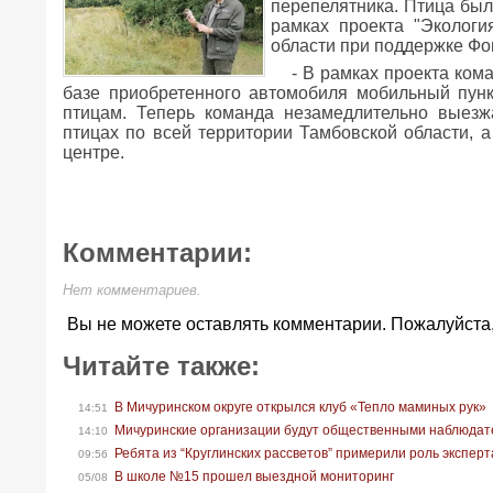
перепелятника. Птица был
рамках проекта "Экологи
области при поддержке Фо
- В рамках проекта ком
базе приобретенного автомобиля мобильный пу
птицам. Теперь команда незамедлительно выез
птицах по всей территории Тамбовской области, а
центре.
Комментарии:
Нет комментариев.
Вы не можете оставлять комментарии. Пожалуйста
Читайте также:
В Мичуринском округе открылся клуб «Тепло маминых рук»
14:51
Мичуринские организации будут общественными наблюдат
14:10
Ребята из “Круглинских рассветов” примерили роль экспер
09:56
В школе №15 прошел выездной мониторинг
05/08