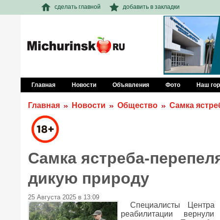
сделать главной
добавить в закладки
Главная
Новости
Объявления
Фото
Наш го
Главная
Новости
Общество
Самка ястре
Самка ястреба-перепел
дикую природу
25 Августа 2025 в 13:09
Специалисты Центра
реабилитации вернул