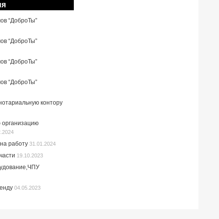
ия
мов “ДоброТы”
мов “ДоброТы”
мов “ДоброТы”
мов “ДоброТы”
 нотариальную контору
 организацию
2.2024
на работу
31.01.2024
пчасти
19.10.2023
рудование,ЧПУ
ренду
04.05.2023