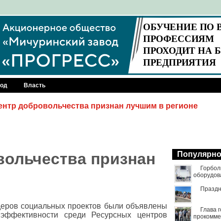
род
Власть
ентр добровольчества признан лучшим в регионе
вольчества признан
Популярн
Горбол
оборудов
Праздн
деров социальных проектов были объявлены
Глава 
 эффективности среди Ресурсных центров
прокомме