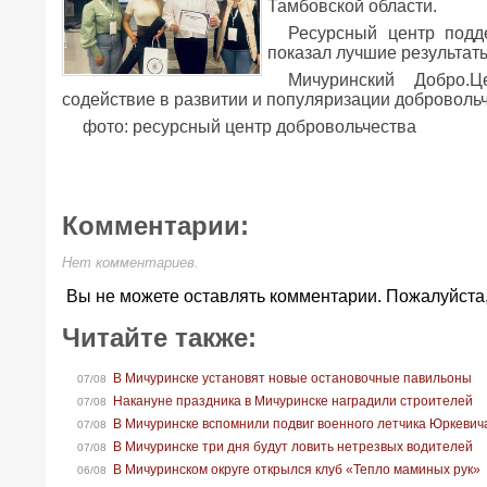
Тамбовской области.
Ресурсный центр подд
показал лучшие результаты
Мичуринский Добро.Ц
содействие в развитии и популяризации добровольч
фото: ресурсный центр добровольчества
Комментарии:
Нет комментариев.
Вы не можете оставлять комментарии. Пожалуйста
Читайте также:
В Мичуринске установят новые остановочные павильоны
07/08
Накануне праздника в Мичуринске наградили строителей
07/08
В Мичуринске вспомнили подвиг военного летчика Юркевич
07/08
В Мичуринске три дня будут ловить нетрезвых водителей
07/08
В Мичуринском округе открылся клуб «Тепло маминых рук»
06/08