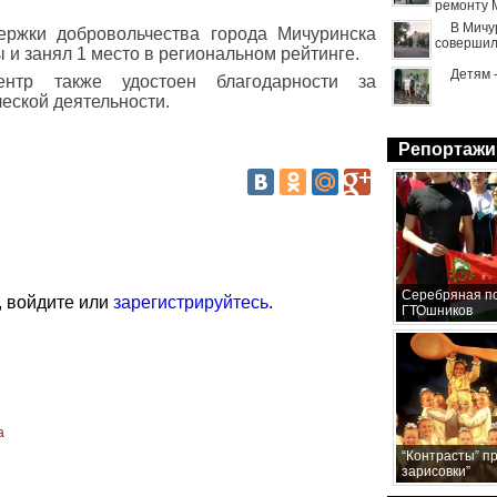
ремонту 
В Мичу
ержки добровольчества города Мичуринска
совершил
 и занял 1 место в региональном рейтинге.
Детям 
ентр также удостоен благодарности за
еской деятельности.
Репортажи
Серебряная по
, войдите или
зарегистрируйтесь
.
ГТОшников
а
“Контрасты” п
зарисовки”