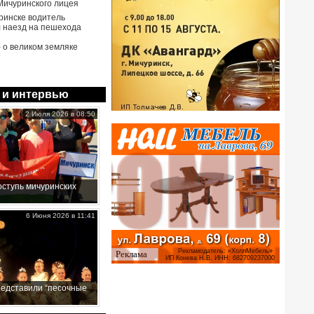
Мичуринского лицея
ринске водитель
 наезд на пешехода
- о великом земляке
 и интервью
2 Июля 2026 в 08:50
ступь мичуринских
6 Июня 2026 в 11:41
редставили “песочные