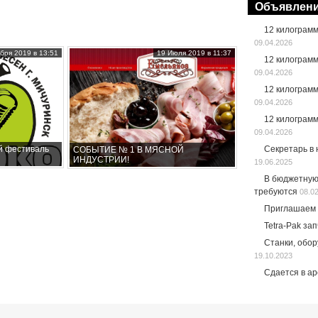
Объявлен
12 килограм
09.04.2026
бря 2019 в 13:51
19 Июля 2019 в 11:37
12 килограм
09.04.2026
12 килограм
09.04.2026
12 килограм
09.04.2026
Секретарь в
й фестиваль
СОБЫТИЕ № 1 В МЯСНОЙ
ИНДУСТРИИ!
19.06.2025
В бюджетную
требуются
08.0
Приглашаем 
Tetra-Pak за
Станки, обо
19.10.2023
Сдается в а