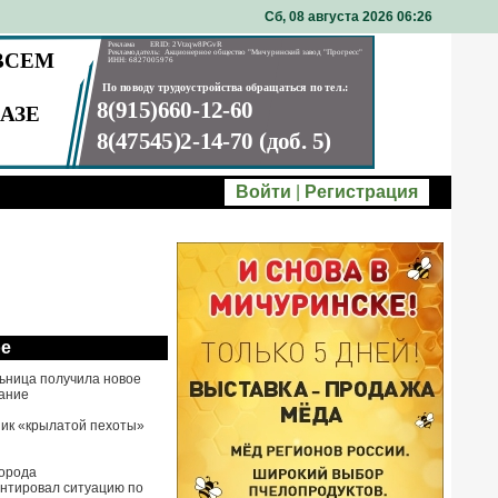
Сб, 08 августа 2026 06
26
Войти
|
Регистрация
ое
ьница получила новое
ание
ик «крылатой пехоты»
города
нтировал ситуацию по