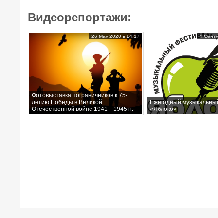
Видеорепортажи:
26 Мая 2020 в 14:17
4 Сентя
Фотовыставка пограничников к 75-
летию Победы в Великой
Ежегодный музыкальны
Отечественной войне 1941—1945 гг.
«Яблоко»