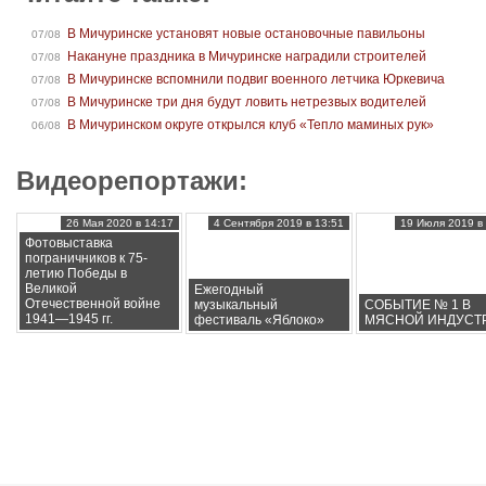
В Мичуринске установят новые остановочные павильоны
07/08
Накануне праздника в Мичуринске наградили строителей
07/08
В Мичуринске вспомнили подвиг военного летчика Юркевича
07/08
В Мичуринске три дня будут ловить нетрезвых водителей
07/08
В Мичуринском округе открылся клуб «Тепло маминых рук»
06/08
Видеорепортажи:
26 Мая 2020 в 14:17
4 Сентября 2019 в 13:51
19 Июля 2019 в 
Фотовыставка
пограничников к 75-
летию Победы в
Великой
Ежегодный
Отечественной войне
музыкальный
СОБЫТИЕ № 1 В
1941—1945 гг.
фестиваль «Яблоко»
МЯСНОЙ ИНДУСТ