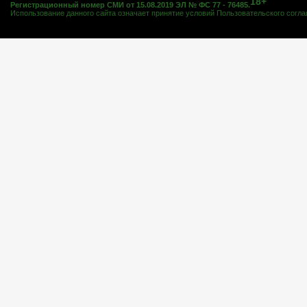
18+
Регистрационный номер СМИ от 15.08.2019 ЭЛ № ФС 77 - 76485.
Использование данного сайта означает принятие условий
Пользовательского согл