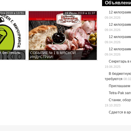
Объявлен
12 килограм
бря 2019 в 13:51
19 Июля 2019 в 11:37
09.04.2026
12 килограм
09.04.2026
12 килограм
09.04.2026
12 килограм
й фестиваль
СОБЫТИЕ № 1 В МЯСНОЙ
09.04.2026
ИНДУСТРИИ!
Секретарь в
19.06.2025
В бюджетную
требуются
08.0
Приглашаем 
Tetra-Pak за
Станки, обо
19.10.2023
Сдается в а