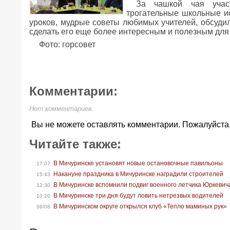
За чашкой чая учас
трогательные школьные и
уроков, мудрые советы любимых учителей, обсуди
сделать его еще более интересным и полезным для 
Фото: горсовет
Комментарии:
Нет комментариев.
Вы не можете оставлять комментарии. Пожалуйста
Читайте также:
В Мичуринске установят новые остановочные павильоны
17:07
Накануне праздника в Мичуринске наградили строителей
15:43
В Мичуринске вспомнили подвиг военного летчика Юркевич
12:30
В Мичуринске три дня будут ловить нетрезвых водителей
10:20
В Мичуринском округе открылся клуб «Тепло маминых рук»
06/08