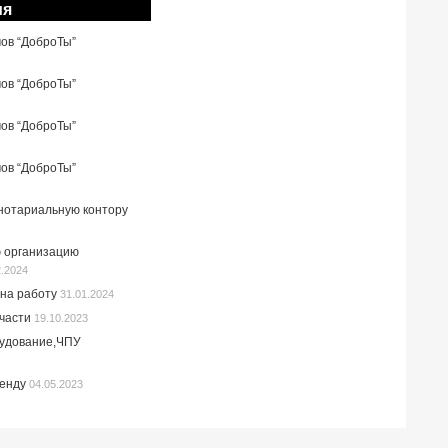
ия
мов “ДоброТы”
мов “ДоброТы”
мов “ДоброТы”
мов “ДоброТы”
 нотариальную контору
 организацию
2.2024
на работу
31.01.2024
пчасти
19.10.2023
рудование,ЧПУ
ренду
04.05.2023