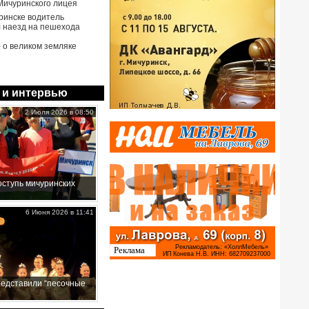
Мичуринского лицея
ринске водитель
 наезд на пешехода
- о великом земляке
 и интервью
2 Июля 2026 в 08:50
ступь мичуринских
6 Июня 2026 в 11:41
редставили “песочные