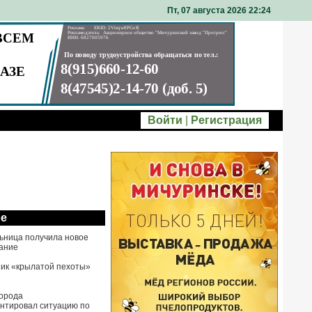
Пт, 07 августа 2026 22
24
Войти
|
Регистрация
ое
ьница получила новое
ание
ик «крылатой пехоты»
города
нтировал ситуацию по