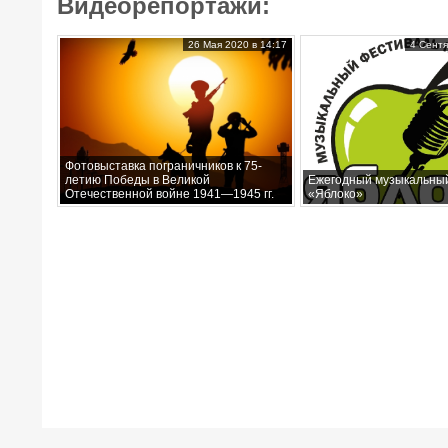
Видеорепортажи:
26 Мая 2020 в 14:17
4 Сентя
Фотовыставка пограничников к 75-
летию Победы в Великой
Ежегодный музыкальны
Отечественной войне 1941—1945 гг.
«Яблоко»