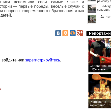
ремонту 
тники вспомнили свои самые яркие и
стории — первые победы, веселые случаи с
В Мичу
совершил
ли вопросы современного образования и как
детей.
Детям 
Репортажи
, войдите или
зарегистрируйтесь
.
Серебряная по
ГТОшников
а
“Контрасты” п
зарисовки”