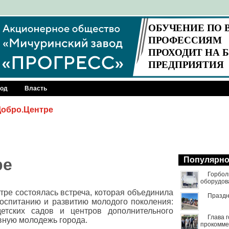
род
Власть
Добро.Центре
ре
Популярн
Горбол
оборудов
тре состоялась встреча, которая объединила
Праздн
воспитанию и развитию молодого поколения:
детских садов и центров дополнительного
Глава 
ивную молодежь города.
прокомме