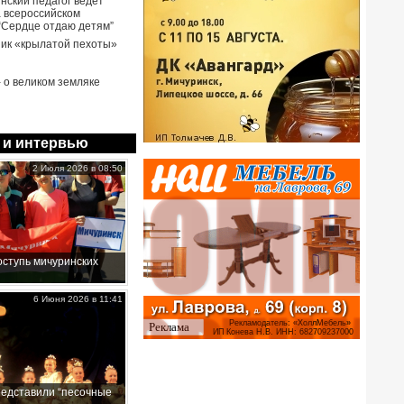
нский педагог ведёт
а всероссийском
 “Сердце отдаю детям”
ик «крылатой пехоты»
- о великом земляке
 и интервью
2 Июля 2026 в 08:50
ступь мичуринских
6 Июня 2026 в 11:41
редставили “песочные