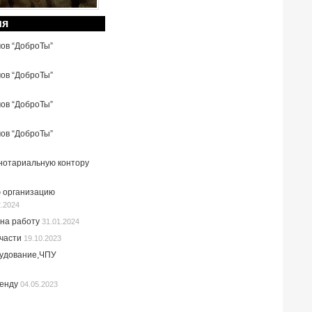
ия
мов “ДоброТы”
мов “ДоброТы”
мов “ДоброТы”
мов “ДоброТы”
 нотариальную контору
 организацию
2.2024
на работу
31.01.2024
пчасти
19.10.2023
рудование,ЧПУ
ренду
04.05.2023