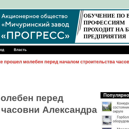
род
Власть
е прошел молебен перед началом строительства часо
олебен перед
Популярн
Конкур
 часовни Александра
состояни
округе
Горбол
оборудов