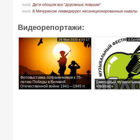
Дети обошли все “дорожные ловушки”
04/08
В Мичуринске ликвидируют несанкционированные навалы
04/08
Видеорепортажи:
26 Мая 2020 в 14:17
4 Сентя
Фотовыставка пограничников к 75-
летию Победы в Великой
Ежегодный музыкальны
Отечественной войне 1941—1945 гг.
«Яблоко»