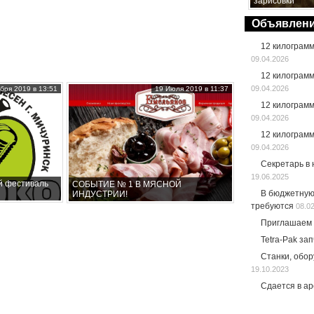
зарисовки”
Объявлен
12 килограм
09.04.2026
12 килограм
09.04.2026
бря 2019 в 13:51
19 Июля 2019 в 11:37
12 килограм
09.04.2026
12 килограм
09.04.2026
Секретарь в
19.06.2025
й фестиваль
СОБЫТИЕ № 1 В МЯСНОЙ
В бюджетную
ИНДУСТРИИ!
требуются
08.0
Приглашаем 
Tetra-Pak за
Станки, обо
19.10.2023
Сдается в а