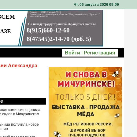
Чт, 06 августа 2026 09
09
Войти
|
Регистрация
вни Александра
ое
сная комиссия оценила
е садов в Мичуринском
ьница получила новое
ание