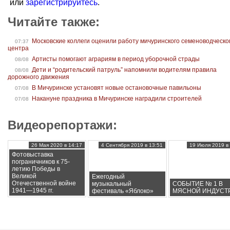
или
зарегистрируйтесь
.
Читайте также:
Московские коллеги оценили работу мичуринского семеноводческо
07:37
центра
Артисты помогают аграриям в период уборочной страды
08/08
Дети и “родительский патруль” напомнили водителям правила
08/08
дорожного движения
В Мичуринске установят новые остановочные павильоны
07/08
Накануне праздника в Мичуринске наградили строителей
07/08
Видеорепортажи:
26 Мая 2020 в 14:17
4 Сентября 2019 в 13:51
19 Июля 2019 в 
Фотовыставка
пограничников к 75-
летию Победы в
Великой
Ежегодный
Отечественной войне
музыкальный
СОБЫТИЕ № 1 В
1941—1945 гг.
фестиваль «Яблоко»
МЯСНОЙ ИНДУСТ