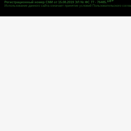
18+
Регистрационный номер СМИ от 15.08.2019 ЭЛ № ФС 77 - 76485.
Использование данного сайта означает принятие условий
Пользовательского согл