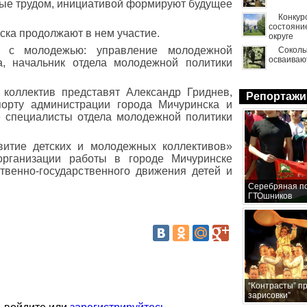
рые трудом, инициативой формируют будущее
Конкур
состояни
ска продолжают в нем участие.
округе
 с молодежью: управление молодежной
Сокол
осваиваю
а, начальник отдела молодежной политики
коллектив представят Александр Гриднев,
Репортажи
спорту администрации города Мичуринска и
 специалисты отдела молодежной политики
витие детских и молодежных коллективов»
организации работы в городе Мичуринске
твенно-государственного движения детей и
Серебряная по
ГТОшников
“Контрасты” п
зарисовки”