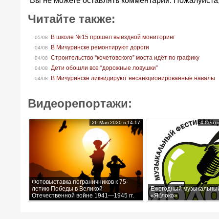
Вы не можете оставлять комментарии. Пожалуйста
Читайте также:
В школе №15 прошел выездной мониторинг
05/08
В Мичуринске ремонтируют дороги
04/08
Строительство “кочетовского” моста идёт по графику
04/08
Дети обошли все “дорожные ловушки”
04/08
В Мичуринске ликвидируют несанкционированные навалы
04/08
Видеорепортажи:
26 Мая 2020 в 14:17
4 Сентя
Фотовыставка пограничников к 75-
летию Победы в Великой
Ежегодный музыкальны
Отечественной войне 1941—1945 гг.
«Яблоко»