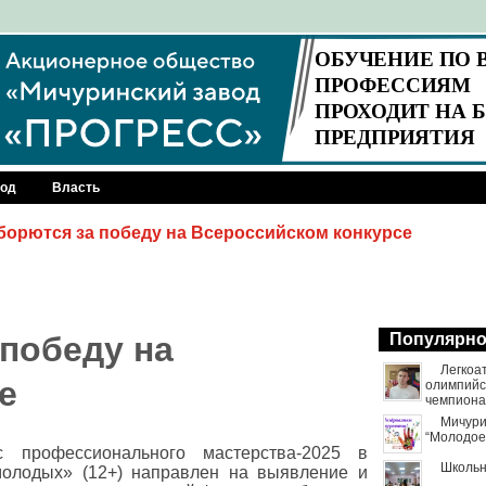
род
Власть
орются за победу на Всероссийском конкурсе
победу на
Популярн
Легкоа
е
олимпийск
чемпиона
Мичури
“Молодое
рс профессионального мастерства-2025 в
Школьн
олодых» (12+) направлен на выявление и