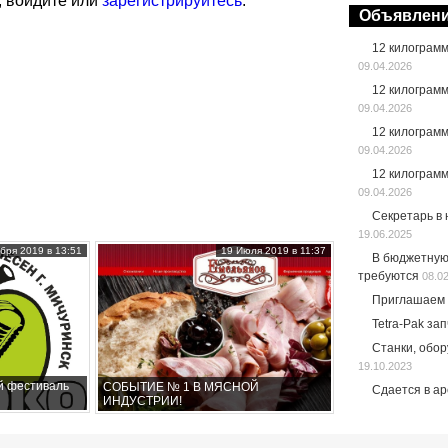
, войдите или
зарегистрируйтесь
.
Объявлен
12 килограм
09.04.2026
12 килограм
09.04.2026
12 килограм
09.04.2026
12 килограм
09.04.2026
Секретарь в
19.06.2025
бря 2019 в 13:51
19 Июля 2019 в 11:37
В бюджетную
требуются
08.0
Приглашаем 
Tetra-Pak за
Станки, обо
19.10.2023
й фестиваль
СОБЫТИЕ № 1 В МЯСНОЙ
Сдается в а
ИНДУСТРИИ!