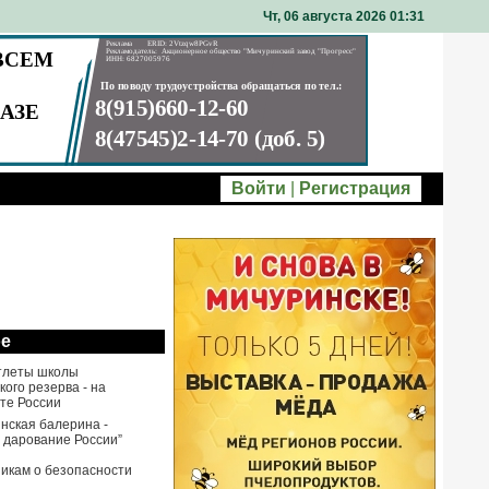
Чт, 06 августа 2026 01
31
Войти
|
Регистрация
ое
тлеты школы
ого резерва - на
те России
нская балерина -
 дарование России”
икам о безопасности