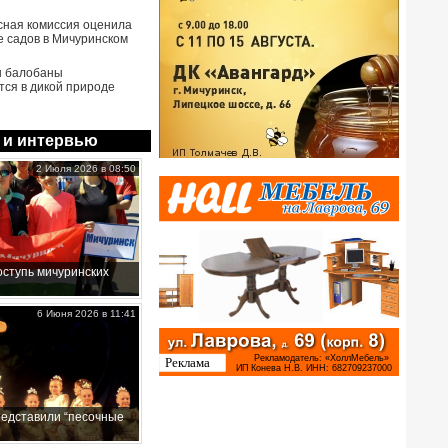
сная комиссия оценила
е садов в Мичуринском
ы балобаны
тся в дикой природе
 и интервью
2 Июля 2026 в 08:50
ступь мичуринских
6 Июня 2026 в 11:41
редставили “песочные