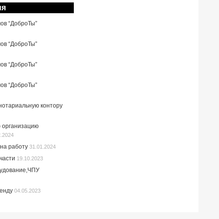
ия
мов “ДоброТы”
мов “ДоброТы”
мов “ДоброТы”
мов “ДоброТы”
 нотариальную контору
 организацию
2.2024
на работу
31.01.2024
пчасти
19.10.2023
рудование,ЧПУ
ренду
04.05.2023