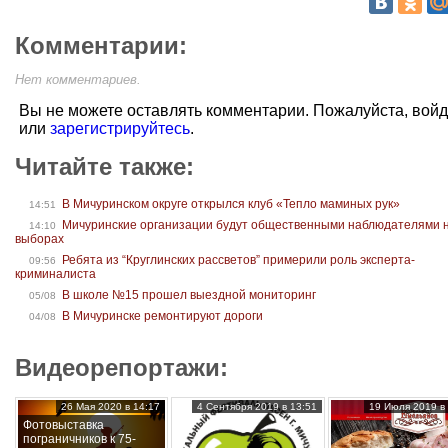
Комментарии:
Нет комментариев.
Вы не можете оставлять комментарии. Пожалуйста, вой
или
зарегистрируйтесь
.
Читайте также:
В Мичуринском округе открылся клуб «Тепло маминых рук»
14:51
Мичуринские организации будут общественными наблюдателями 
14:10
выборах
Ребята из “Круглинских рассветов” примерили роль эксперта-
09:56
криминалиста
В школе №15 прошел выездной мониторинг
05/08
В Мичуринске ремонтируют дороги
04/08
Видеорепортажи:
26 Мая 2020 в 14:17
4 Сентября 2019 в 13:51
19 Июля 2019 в 
Фотовыставка
пограничников к 75-