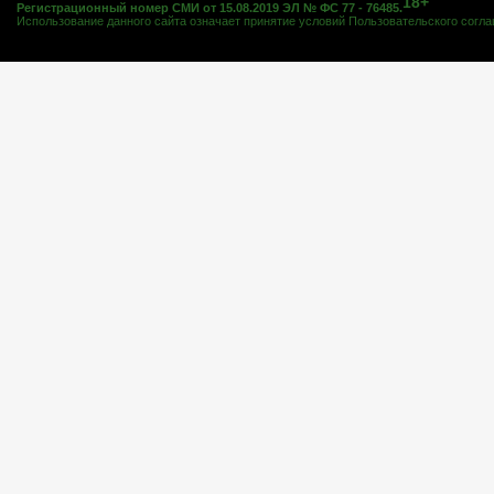
18+
Регистрационный номер СМИ от 15.08.2019 ЭЛ № ФС 77 - 76485.
Использование данного сайта означает принятие условий
Пользовательского согл