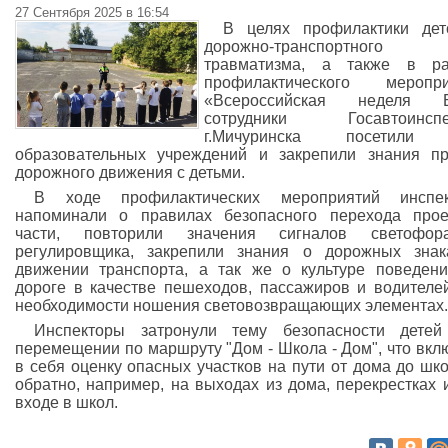
27 Сентября 2025 в 16:54
В целях профилактики дет
дорожно-транспортного
травматизма, а также в ра
профилактического меропри
«Всероссийская неделя 
сотрудники Госавтоинспе
г.Мичуринска посетили
образовательных учреждений и закрепили знания п
дорожного движения с детьми.
В ходе профилактических мероприятий инспек
напоминали о правилах безопасного перехода про
части, повторили значения сигналов светофо
регулировщика, закрепили знания о дорожных зна
движении транспорта, а так же о культуре поведен
дороге в качестве пешеходов, пассажиров и водителе
необходимости ношения световозвращающих элементах.
Инспекторы затронули тему безопасности детей
перемещении по маршруту "Дом - Школа - Дом", что вкл
в себя оценку опасных участков на пути от дома до шк
обратно, например, на выходах из дома, перекрестках 
входе в школ.