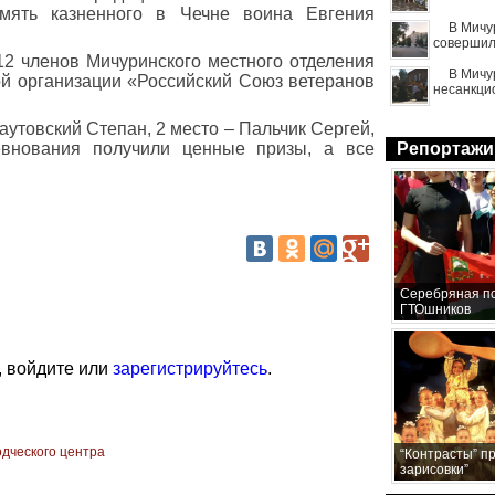
мять казненного в Чечне воина Евгения
В Мичу
совершил
12 членов Мичуринского местного отделения
В Мичу
й организации «Российский Союз ветеранов
несанкци
утовский Степан, 2 место – Пальчик Сергей,
евнования получили ценные призы, а все
Репортажи
Серебряная по
ГТОшников
, войдите или
зарегистрируйтесь
.
одческого центра
“Контрасты” п
зарисовки”