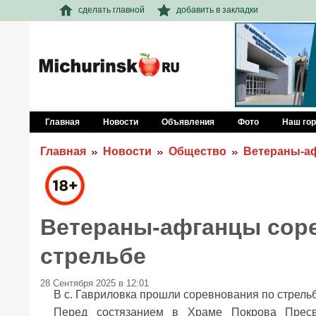
сделать главной
добавить в закладки
Главная
Новости
Объявления
Фото
Наш го
Главная
Новости
Общество
Ветераны-аф
Ветераны-афганцы сор
стрельбе
28 Сентября 2025 в 12:01
В с. Гавриловка прошли соревнования по стрель
Перед состязанием в Храме Покрова Пресв