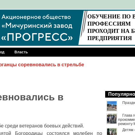
род
Власть
ганцы соревновались в стрельбе
евновались в
Популярн
Праздн
Глава 
прокомме
ремонту 
бе среди ветеранов боевых действий.
Детям 
ятой Богородицы состоялся молебен по