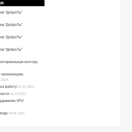
ия
мов “ДоброТы”
мов “ДоброТы”
мов “ДоброТы”
мов “ДоброТы”
 нотариальную контору
 организацию
2.2024
на работу
31.01.2024
пчасти
19.10.2023
рудование,ЧПУ
ренду
04.05.2023