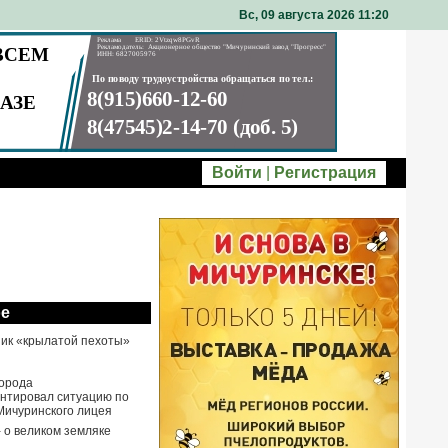
Вс, 09 августа 2026 11
20
Войти
|
Регистрация
ое
ик «крылатой пехоты»
города
нтировал ситуацию по
Мичуринского лицея
- о великом земляке