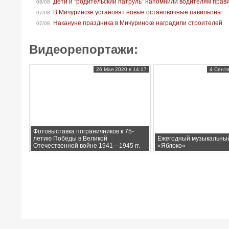
Дети и “родительский патруль” напомнили водителям прав
08/08
В Мичуринске установят новые остановочные павильоны
07/08
Накануне праздника в Мичуринске наградили строителей
07/08
Видеорепортажи:
26 Мая 2020 в 14:17
4 Сентя
Фотовыставка пограничников к 75-
летию Победы в Великой
Ежегодный музыкальны
Отечественной войне 1941—1945 гг.
«Яблоко»