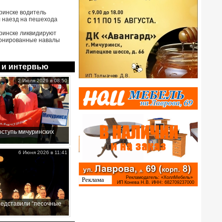
ринске водитель
 наезд на пешехода
ринске ликвидируют
онированные навалы
 и интервью
2 Июля 2026 в 08:50
ступь мичуринских
6 Июня 2026 в 11:41
редставили “песочные