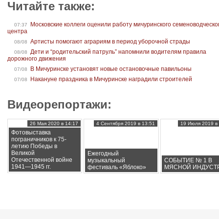
Читайте также:
Московские коллеги оценили работу мичуринского семеноводческо
07:37
центра
Артисты помогают аграриям в период уборочной страды
08/08
Дети и “родительский патруль” напомнили водителям правила
08/08
дорожного движения
В Мичуринске установят новые остановочные павильоны
07/08
Накануне праздника в Мичуринске наградили строителей
07/08
Видеорепортажи:
26 Мая 2020 в 14:17
4 Сентября 2019 в 13:51
19 Июля 2019 в 
Фотовыставка
пограничников к 75-
летию Победы в
Великой
Ежегодный
Отечественной войне
музыкальный
СОБЫТИЕ № 1 В
1941—1945 гг.
фестиваль «Яблоко»
МЯСНОЙ ИНДУСТ