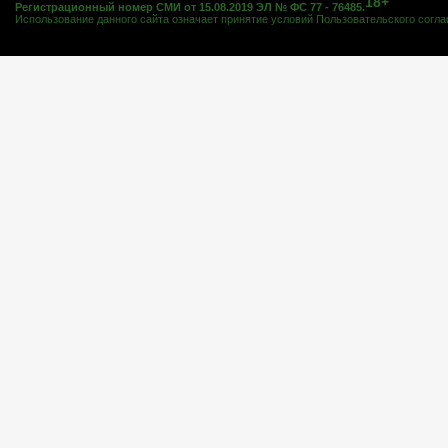
18+
Регистрационный номер СМИ от 15.08.2019 ЭЛ № ФС 77 - 76485.
Использование данного сайта означает принятие условий
Пользовательского согл