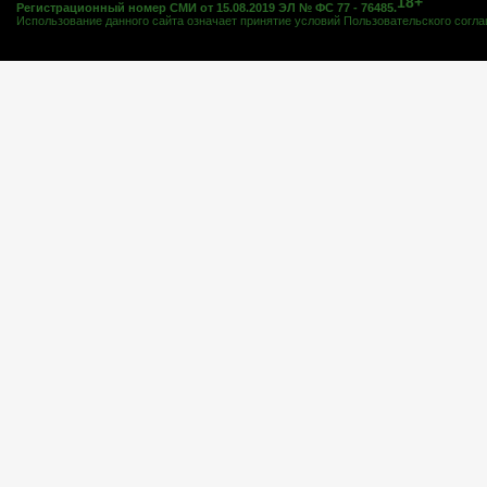
18+
Регистрационный номер СМИ от 15.08.2019 ЭЛ № ФС 77 - 76485.
Использование данного сайта означает принятие условий
Пользовательского согл