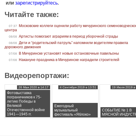
или
зарегистрируйтесь
.
Читайте также:
Московские коллеги оценили работу мичуринского семеноводческо
07:37
центра
Артисты помогают аграриям в период уборочной страды
08/08
Дети и “родительский патруль” напомнили водителям правила
08/08
дорожного движения
В Мичуринске установят новые остановочные павильоны
07/08
Накануне праздника в Мичуринске наградили строителей
07/08
Видеорепортажи:
26 Мая 2020 в 14:17
4 Сентября 2019 в 13:51
19 Июля 2019 в 
Фотовыставка
пограничников к 75-
летию Победы в
Великой
Ежегодный
Отечественной войне
музыкальный
СОБЫТИЕ № 1 В
1941—1945 гг.
фестиваль «Яблоко»
МЯСНОЙ ИНДУСТ