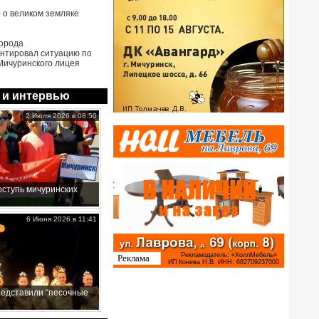
- о великом земляке
города
нтировал ситуацию по
Мичуринского лицея
 и интервью
2 Июля 2026 в 08:50
ступь мичуринских
6 Июня 2026 в 11:41
редставили “песочные