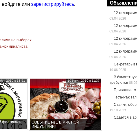
Объявлен
, войдите или
зарегистрируйтесь
.
12 килограм
09.04.2026
12 килограм
09.04.2026
12 килограм
елями на выборах
09.04.2026
та-криминалиста
12 килограм
09.04.2026
Секретарь в
19.06.2025
В бюджетную
бря 2019 в 13:51
19 Июля 2019 в 11:37
требуются
08.0
Приглашаем 
Tetra-Pak за
Станки, обо
19.10.2023
Сдается в а
й фестиваль
СОБЫТИЕ № 1 В МЯСНОЙ
ИНДУСТРИИ!