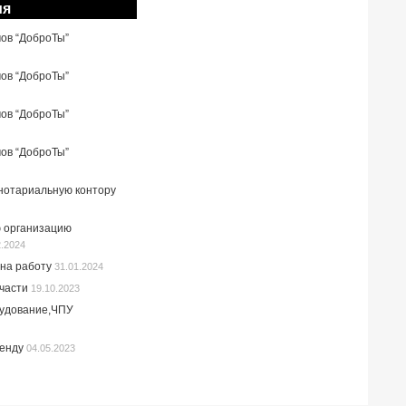
ия
мов “ДоброТы”
мов “ДоброТы”
мов “ДоброТы”
мов “ДоброТы”
 нотариальную контору
 организацию
2.2024
на работу
31.01.2024
пчасти
19.10.2023
рудование,ЧПУ
ренду
04.05.2023