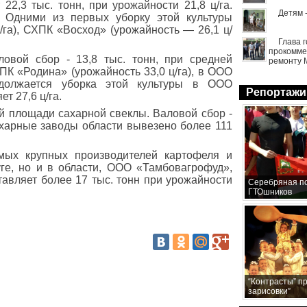
22,3 тыс. тонн, при урожайности 21,8 ц/га.
Детям 
 Одними из первых уборку этой культуры
га), СХПК «Восход» (урожайность — 26,1 ц/
Глава 
прокомме
овой сбор - 13,8 тыс. тонн, при средней
ремонту 
ПК «Родина» (урожайность 33,0 ц/га), в ООО
родолжается уборка этой культуры в ООО
Репортажи
т 27,6 ц/га.
й площади сахарной свеклы. Валовой сбор -
сахарные заводы области вывезено более 111
мых крупных производителей картофеля и
ге, но и в области, ООО «Тамбовагрофуд»,
тавляет более 17 тыс. тонн при урожайности
Серебряная по
ГТОшников
“Контрасты” п
зарисовки”