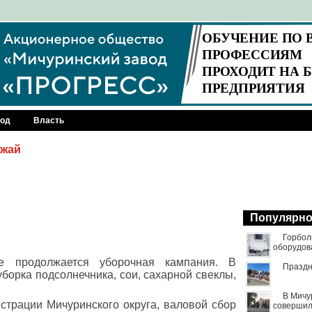
род
Власть
ожай
Популярн
Горбол
оборудов
е продолжается уборочная кампания. В
Праздн
борка подсолнечника, сои, сахарной свеклы,
В Мичу
трации Мичуринского округа, валовой сбор
совершил