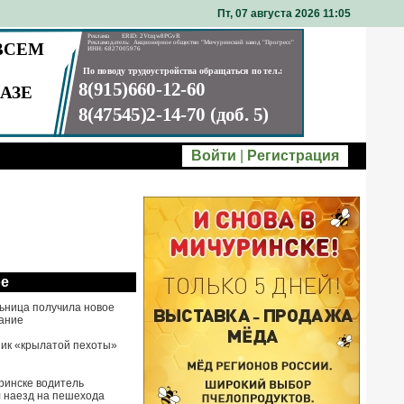
Пт, 07 августа 2026 11
05
Войти
|
Регистрация
ое
ьница получила новое
ание
ик «крылатой пехоты»
ринске водитель
 наезд на пешехода