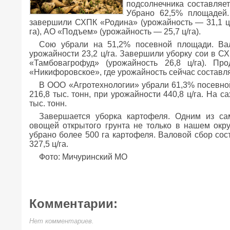
подсолнечника составляет 
Убрано 62,5% площадей.
завершили СХПК «Родина» (урожайность — 31,1 ц/
га), АО «Подъем» (урожайность — 25,7 ц/га).
Сою убрали на 51,2% посевной площади. Вал
урожайности 23,2 ц/га. Завершили уборку сои в СХ
«Тамбовагрофуд» (урожайность 26,8 ц/га). П
«Никифоровское», где урожайность сейчас составляе
В ООО «Агротехнологии» убрали 61,3% посевно
216,8 тыс. тонн, при урожайности 440,8 ц/га. На 
тыс. тонн.
Завершается уборка картофеля. Одним из са
овощей открытого грунта не только в нашем окру
убрано более 500 га картофеля. Валовой сбор сос
327,5 ц/га.
Фото: Мичуринский МО
Комментарии:
Нет комментариев.