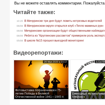
Вы не можете оставлять комментарии. Пожалуйста
Читайте также:
В Мичуринске три дня будут ловить нетрезвых водителей
10:20
В Мичуринском округе открылся клуб «Тепло маминых рук»
06/08
Мичуринские организации будут общественными наблюдат
06/08
Ребята из “Круглинских рассветов” примерили роль экспер
06/08
В школе №15 прошел выездной мониторинг
05/08
Видеорепортажи:
26 Мая 2020 в 14:17
4 Сентя
Фотовыставка пограничников к 75-
летию Победы в Великой
Ежегодный музыкальны
Отечественной войне 1941—1945 гг.
«Яблоко»