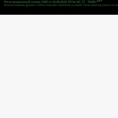
18+
Регистрационный номер СМИ от 15.08.2019 ЭЛ № ФС 77 - 76485.
Использование данного сайта означает принятие условий
Пользовательского согл