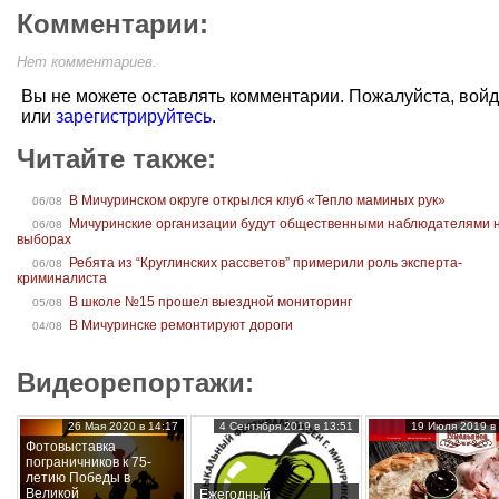
Комментарии:
Нет комментариев.
Вы не можете оставлять комментарии. Пожалуйста, вой
или
зарегистрируйтесь
.
Читайте также:
В Мичуринском округе открылся клуб «Тепло маминых рук»
06/08
Мичуринские организации будут общественными наблюдателями 
06/08
выборах
Ребята из “Круглинских рассветов” примерили роль эксперта-
06/08
криминалиста
В школе №15 прошел выездной мониторинг
05/08
В Мичуринске ремонтируют дороги
04/08
Видеорепортажи:
26 Мая 2020 в 14:17
4 Сентября 2019 в 13:51
19 Июля 2019 в 
Фотовыставка
пограничников к 75-
летию Победы в
Великой
Ежегодный