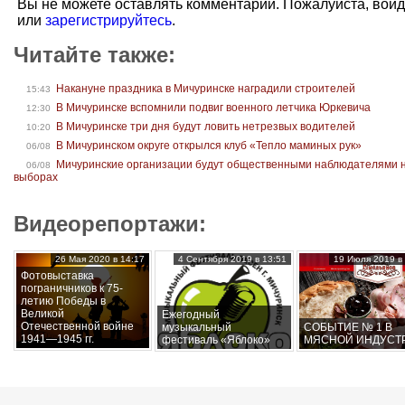
Вы не можете оставлять комментарии. Пожалуйста, вой
или
зарегистрируйтесь
.
Читайте также:
Накануне праздника в Мичуринске наградили строителей
15:43
В Мичуринске вспомнили подвиг военного летчика Юркевича
12:30
В Мичуринске три дня будут ловить нетрезвых водителей
10:20
В Мичуринском округе открылся клуб «Тепло маминых рук»
06/08
Мичуринские организации будут общественными наблюдателями 
06/08
выборах
Видеорепортажи:
26 Мая 2020 в 14:17
4 Сентября 2019 в 13:51
19 Июля 2019 в 
Фотовыставка
пограничников к 75-
летию Победы в
Великой
Ежегодный
Отечественной войне
музыкальный
СОБЫТИЕ № 1 В
1941—1945 гг.
фестиваль «Яблоко»
МЯСНОЙ ИНДУСТ