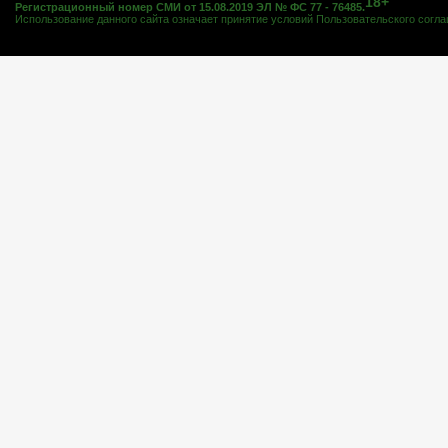
18+
Регистрационный номер СМИ от 15.08.2019 ЭЛ № ФС 77 - 76485.
Использование данного сайта означает принятие условий
Пользовательского согл