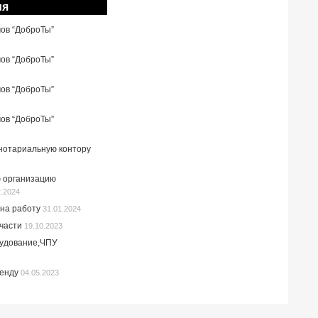
ия
мов “ДоброТы”
мов “ДоброТы”
мов “ДоброТы”
мов “ДоброТы”
 нотариальную контору
 организацию
2.2024
на работу
31.01.2024
пчасти
19.10.2023
рудование,ЧПУ
ренду
04.05.2023