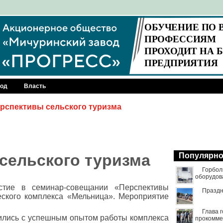
род
Власть
рспективы сельского туризма
сельского туризма
Популярн
Горбол
оборудов
астие в семинар-совещании «Перспективы
Праздн
еского комплекса «Мельница». Мероприятие
Глава 
мились с успешным опытом работы комплекса
прокомме