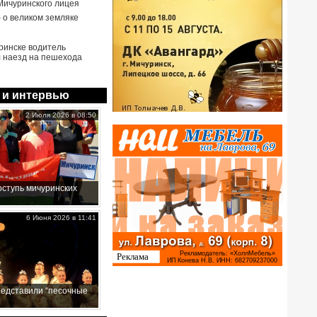
Мичуринского лицея
- о великом земляке
ринске водитель
 наезд на пешехода
 и интервью
2 Июля 2026 в 08:50
ступь мичуринских
6 Июня 2026 в 11:41
редставили “песочные