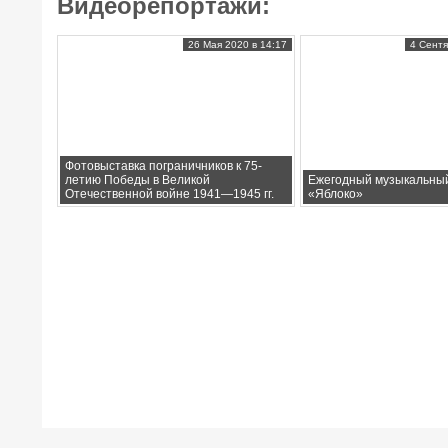
Видеорепортажи:
26 Мая 2020 в 14:17
4 Сентя
Фотовыставка пограничников к 75-
летию Победы в Великой
Ежегодный музыкальны
Отечественной войне 1941—1945 гг.
«Яблоко»