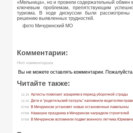
«Мельница», но и провели содержательный обмен 
ключевым проблемам, препятствующим успешно
туризма. В ходе дискуссии были рассмотрены
решению выявленных трудностей.
фото Мичуринский МО
Комментарии:
Нет комментариев.
Вы не можете оставлять комментарии. Пожалуйста
Читайте также:
Артисты помогают аграриям в период уборочной страды
12:19
Дети и “родительский патруль” напомнили водителям прав
12:10
В Мичуринске установят новые остановочные павильоны
07/08
Накануне праздника в Мичуринске наградили строителей
07/08
В Мичуринске вспомнили подвиг военного летчика Юркевич
07/08