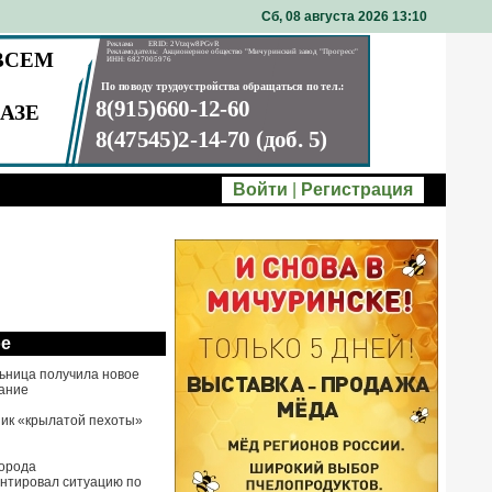
Сб, 08 августа 2026 13
10
Войти
|
Регистрация
ое
ьница получила новое
ание
ик «крылатой пехоты»
города
нтировал ситуацию по