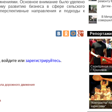
ремонту 
мнениями. Основное внимание было уделено
му развитию бизнеса в сфере сельского
Детям 
 перспективные направления и подходы к
В Мичу
совершил
Репортажи
, войдите или
зарегистрируйтесь
.
Серебряная по
ГТОшников
ила дорожного движения
а
“Контрасты” п
зарисовки”