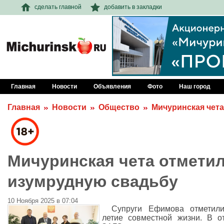
сделать главной
добавить в закладки
Главная
Новости
Объявления
Фото
Наш город
Главная
Новости
Общество
Мичуринская чет
Мичуринская чета отмети
изумрудную свадьбу
10 Ноября 2025 в 07:04
Супруги Ефимова отметили
летие совместной жизни. В о