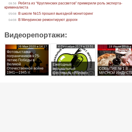
Ребята из “Круглинских рассветов” примерили роль эксперта-
09:56
криминалиста
В школе №15 прошел выездной мониторинг
05/08
В Мичуринске ремонтируют дороги
04/08
Видеорепортажи:
26 Мая 2020 в 14:17
4 Сентября 2019 в 13:51
19 Июля 2019 в 
Фотовыставка
пограничников к 75-
летию Победы в
Великой
Ежегодный
Отечественной войне
музыкальный
СОБЫТИЕ № 1 В
1941—1945 гг.
фестиваль «Яблоко»
МЯСНОЙ ИНДУСТ