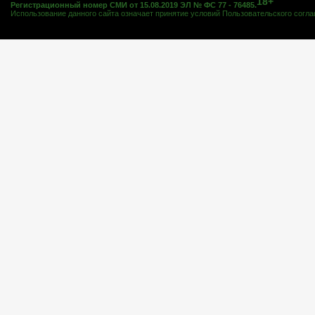
18+
Регистрационный номер СМИ от 15.08.2019 ЭЛ № ФС 77 - 76485.
Использование данного сайта означает принятие условий
Пользовательского согл