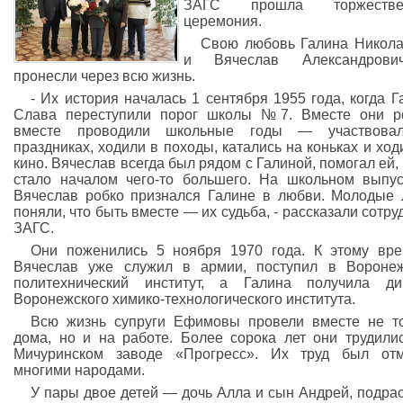
ЗАГС прошла торжестве
церемония.
Свою любовь Галина Никол
и Вячеслав Александров
пронесли через всю жизнь.
- Их история началась 1 сентября 1955 года, когда Г
Слава переступили порог школы №7. Вместе они р
вместе проводили школьные годы — участвова
праздниках, ходили в походы, катались на коньках и ход
кино. Вячеслав всегда был рядом с Галиной, помогал ей, 
стало началом чего-то большего. На школьном выпу
Вячеслав робко признался Галине в любви. Молодые
поняли, что быть вместе — их судьба, - рассказали сотру
ЗАГС.
Они поженились 5 ноября 1970 года. К этому вр
Вячеслав уже служил в армии, поступил в Вороне
политехнический институт, а Галина получила ди
Воронежского химико-технологического института.
Всю жизнь супруги Ефимовы провели вместе не т
дома, но и на работе. Более сорока лет они трудили
Мичуринском заводе «Прогресс». Их труд был отм
многими народами.
У пары двое детей — дочь Алла и сын Андрей, подра