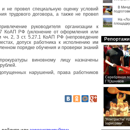
В Мичу
л и не провел специальную оценку условий
подготовк
ния трудового договора, а также не провел
На «Ло
площадку
ривлечение руководителя организации к
.27 КоАП РФ (уклонение от оформления или
чч. 2, 3 ст. 5.27.1 КоАП РФ (непроведение
Репортажи
местах, допуск работника к исполнению им
ленном порядке обучения и проверки знаний
прокуратуры виновному лицу назначены
рублей.
допущенных нарушений, права работников
Серебряная по
ГТОшников
“Контрасты” п
зарисовки”