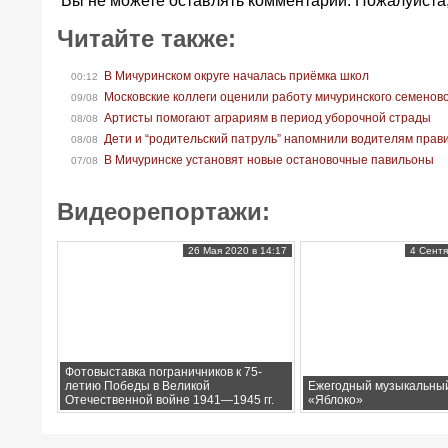
Вы не можете оставлять комментарии. Пожалуйста
Читайте также:
В Мичуринском округе началась приёмка школ
00:12
Московские коллеги оценили работу мичуринского семенов
09/08
Артисты помогают аграриям в период уборочной страды
08/08
Дети и “родительский патруль” напомнили водителям прав
08/08
В Мичуринске установят новые остановочные павильоны
07/08
Видеорепортажи:
26 Мая 2020 в 14:17
4 Сентя
Фотовыставка пограничников к 75-
летию Победы в Великой
Ежегодный музыкальны
Отечественной войне 1941—1945 гг.
«Яблоко»