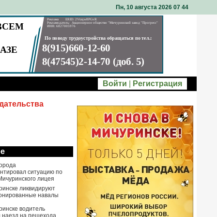
Пн, 10 августа 2026 07
44
Войти
|
Регистрация
дательства
ое
города
нтировал ситуацию по
Мичуринского лицея
ринске ликвидируют
онированные навалы
ринске водитель
 наезд на пешехода