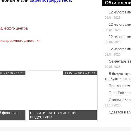
, войдите или
зарегистрируйтесь
.
Объявлен
12 килограм
09.04.2026
12 килограм
одческого центра
09.04.2026
12 килограм
ила дорожного движения
09.04.2026
12 килограм
09.04.2026
Секретарь в
19.06.2025
бря 2019 в 13:51
19 Июля 2019 в 11:37
В бюджетную
требуются
08.0
Приглашаем 
Tetra-Pak за
Станки, обо
19.10.2023
Сдается в а
й фестиваль
СОБЫТИЕ № 1 В МЯСНОЙ
ИНДУСТРИИ!