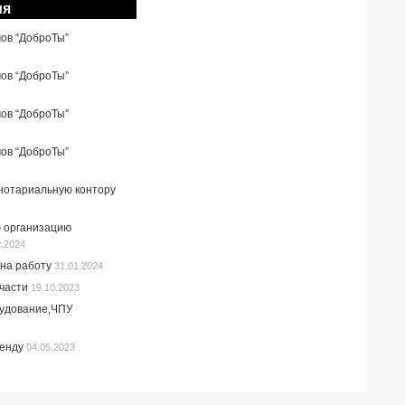
ия
мов “ДоброТы”
мов “ДоброТы”
мов “ДоброТы”
мов “ДоброТы”
 нотариальную контору
 организацию
2.2024
на работу
31.01.2024
пчасти
19.10.2023
рудование,ЧПУ
ренду
04.05.2023