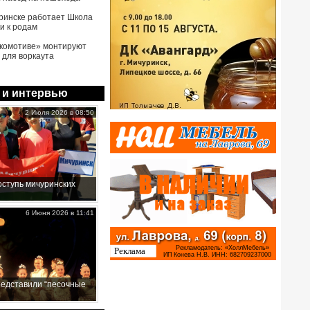
ринске работает Школа
и к родам
комотиве» монтируют
 для воркаута
 и интервью
2 Июля 2026 в 08:50
ступь мичуринских
6 Июня 2026 в 11:41
редставили “песочные