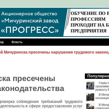
род
Власть
й Мичуринска пресечены нарушения трудового законо
ска пресечены
Популярн
Глава 
аконодательства
прокомме
ремонту 
В Мичу
несанкци
роверка соблюдения требований трудового
В Мичу
деятельность в сфере предоставления услуг
совершил