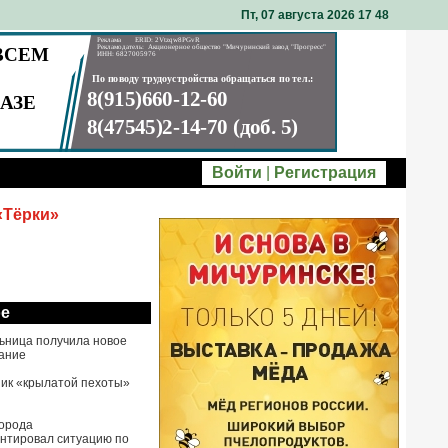
Пт, 07 августа 2026 17
48
Войти
|
Регистрация
«Тёрки»
ое
ьница получила новое
ание
ик «крылатой пехоты»
города
нтировал ситуацию по