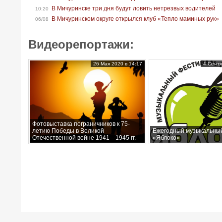
В Мичуринске три дня будут ловить нетрезвых водителей
10:20
В Мичуринском округе открылся клуб «Тепло маминых рук»
06/08
Видеорепортажи:
26 Мая 2020 в 14:17
4 Сентя
Фотовыставка пограничников к 75-
летию Победы в Великой
Ежегодный музыкальны
Отечественной войне 1941—1945 гг.
«Яблоко»