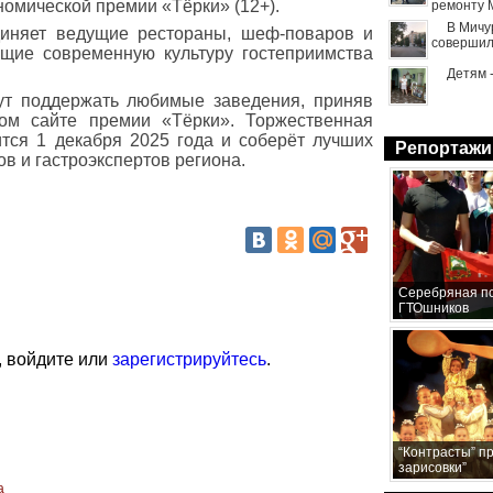
омической премии «Тёрки» (12+).
ремонту 
В Мичу
иняет ведущие рестораны, шеф-поваров и
совершил
щие современную культуру гостеприимства
Детям 
гут поддержать любимые заведения, приняв
ом сайте премии «Тёрки». Торжественная
тся 1 декабря 2025 года и соберёт лучших
Репортажи
в и гастроэкспертов региона.
Серебряная по
ГТОшников
, войдите или
зарегистрируйтесь
.
“Контрасты” п
зарисовки”
а