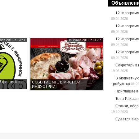
Объявлен
12 килограм
09.04.2026
12 килограм
09.04.2026
12 килограм
бря 2019 в 13:51
19 Июля 2019 в 11:37
09.04.2026
12 килограм
09.04.2026
Секретарь в
19.06.2025
В бюджетную
й фестиваль
СОБЫТИЕ № 1 В МЯСНОЙ
требуются
08.0
ИНДУСТРИИ!
Приглашаем 
Tetra-Pak за
Станки, обо
19.10.2023
Сдается в а