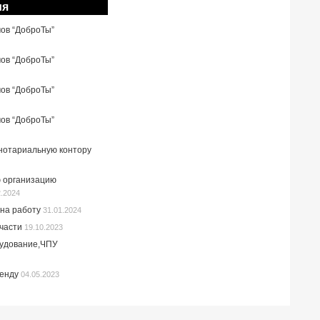
ия
мов “ДоброТы”
мов “ДоброТы”
мов “ДоброТы”
мов “ДоброТы”
 нотариальную контору
 организацию
2.2024
на работу
31.01.2024
пчасти
19.10.2023
рудование,ЧПУ
ренду
04.05.2023