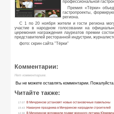
профессиональной гастрон
Премия «Тёрки» объед
гастропроекты, формирую
региона.
С 1 по 20 ноября жители и гости региона мо
участие в народном голосовании на официальн
церемония награждения лауреатов премии состои
представителей ресторанной индустрии, журналисто
фото: скрин сайта "Тёрки"
Комментарии:
Нет комментариев.
Вы не можете оставлять комментарии. Пожалуйста
Читайте также:
В Мичуринске установят новые остановочные павильоны
17:07
Накануне праздника в Мичуринске наградили строителей
15:43
В Мичуринске вспомнили подвиг военного летчика Юркевич
12:30