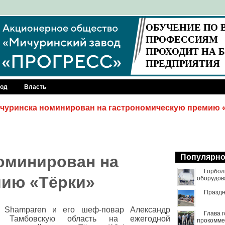
род
Власть
чуринска номинирован на гастрономическую премию 
оминирован на
Популярн
Горбол
мию «Тёрки»
оборудов
Праздн
н Shamparen и его шеф-повар Александр
Глава 
т Тамбовскую область на ежегодной
прокомме