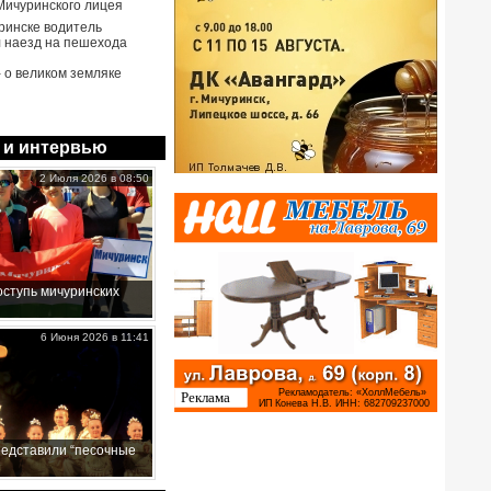
Мичуринского лицея
ринске водитель
 наезд на пешехода
- о великом земляке
 и интервью
2 Июля 2026 в 08:50
ступь мичуринских
6 Июня 2026 в 11:41
редставили “песочные