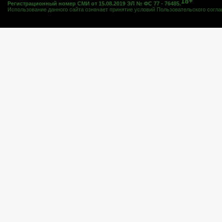
18+
Регистрационный номер СМИ от 15.08.2019 ЭЛ № ФС 77 - 76485.
Использование данного сайта означает принятие условий
Пользовательского согл