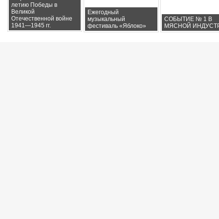
летию Победы в
Великой
Ежегодный
Отечественной войне
музыкальный
СОБЫТИЕ № 1 В
1941—1945 гг.
фестиваль «Яблоко»
МЯСНОЙ ИНДУСТ