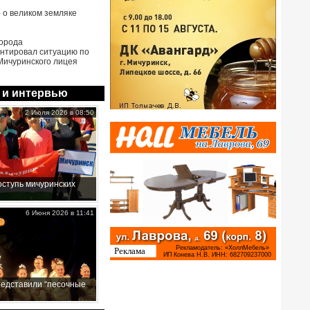
- о великом земляке
города
нтировал ситуацию по
Мичуринского лицея
 и интервью
2 Июля 2026 в 08:50
ступь мичуринских
6 Июня 2026 в 11:41
редставили “песочные