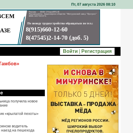
Пт, 07 августа 2026 08
10
Войти
|
Регистрация
 Тамбов»
ое
ьница получила новое
ание
ик «крылатой пехоты»
ринске водитель
 наезд на пешехода