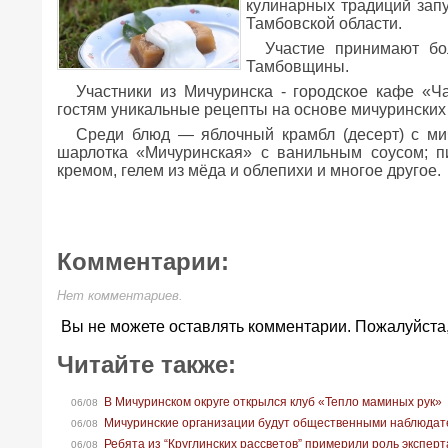
кулинарных традиций зап
Тамбовской области.
Участие принимают бо
Тамбовщины.
Участники из Мичуринска - городское кафе «Ч
гостям уникальные рецепты на основе мичуринских 
Среди блюд — яблочный крамбл (десерт) с ми
шарлотка «Мичуринская» с ванильным соусом; п
кремом, гелем из мёда и облепихи и многое другое.
Комментарии:
Нет комментариев.
Вы не можете оставлять комментарии. Пожалуйста
Читайте также:
В Мичуринском округе открылся клуб «Тепло маминых рук»
06/08
Мичуринские организации будут общественными наблюдат
06/08
Ребята из “Круглинских рассветов” примерили роль экспер
06/08