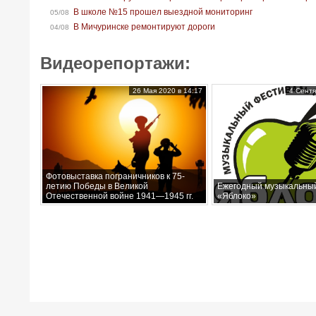
В школе №15 прошел выездной мониторинг
05/08
В Мичуринске ремонтируют дороги
04/08
Видеорепортажи:
26 Мая 2020 в 14:17
4 Сентя
Фотовыставка пограничников к 75-
летию Победы в Великой
Ежегодный музыкальны
Отечественной войне 1941—1945 гг.
«Яблоко»