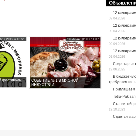
Объявлен
12 килограм
09.04.2026
12 килограм
09.04.2026
12 килограм
бря 2019 в 13:51
19 Июля 2019 в 11:37
09.04.2026
12 килограм
09.04.2026
Секретарь в
19.06.2025
В бюджетную
й фестиваль
СОБЫТИЕ № 1 В МЯСНОЙ
требуются
08.0
ИНДУСТРИИ!
Приглашаем 
Tetra-Pak за
Станки, обо
19.10.2023
Сдается в а