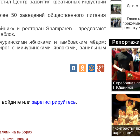
устил Центр развития креативных индустрий
Детям 
лее 50 заведений общественного питания
Глава 
прокомме
ремонту 
айник» и ресторан Shamparen - предлагают
яблок.
чуринскими яблоками и тамбовским мёдом;
Репортажи
ирог с мичуринскими яблоками, ванильным
Серебряная по
ГТОшников
, войдите или
зарегистрируйтесь
.
“Контрасты” п
елями на выборах
зарисовки”
та-криминалиста