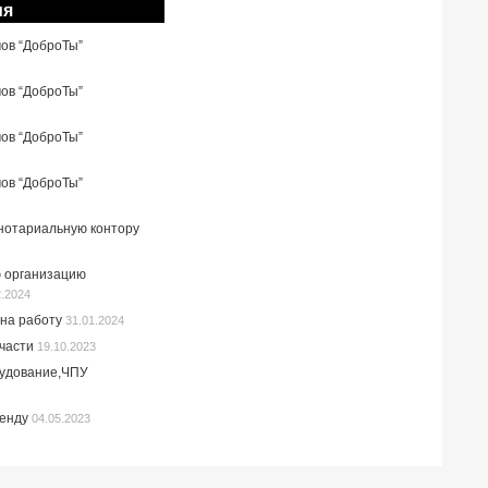
ия
мов “ДоброТы”
мов “ДоброТы”
мов “ДоброТы”
мов “ДоброТы”
 нотариальную контору
 организацию
2.2024
на работу
31.01.2024
пчасти
19.10.2023
рудование,ЧПУ
ренду
04.05.2023