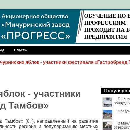
род
Власть
чуринских яблок - участники фестиваля «Гастробренд
блок - участники
Популярн
Горбол
нд Тамбов»
оборудов
Праздн
д Тамбов» (0+), направленный на развитие
В Мичу
ельности региона и популяризацию местных
совершил