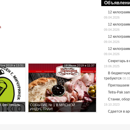
Объявлен
12 килограм
09.04.2026
12 килограм
а
09.04.2026
12 килограм
09.04.2026
12 килограм
09.04.2026
Секретарь в
бря 2019 в 13:51
19 Июля 2019 в 11:37
19.06.2025
В бюджетную
требуются
08.0
Приглашаем 
Tetra-Pak за
Станки, обо
19.10.2023
й фестиваль
СОБЫТИЕ № 1 В МЯСНОЙ
ИНДУСТРИИ!
Сдается в а