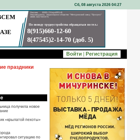
Сб, 08 августа 2026 04
27
Войти
|
Регистрация
ие праздники
ое
ьница получила новое
ание
ик «крылатой пехоты»
города
нтировал ситуацию по