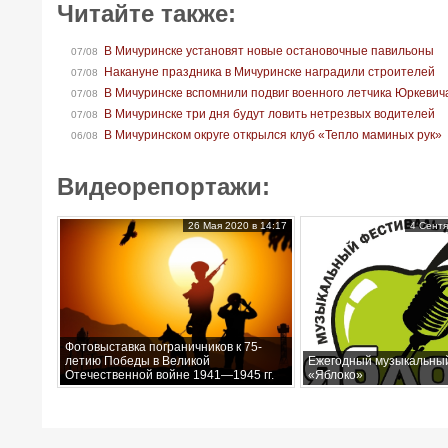
Читайте также:
В Мичуринске установят новые остановочные павильоны
07/08
Накануне праздника в Мичуринске наградили строителей
07/08
В Мичуринске вспомнили подвиг военного летчика Юркевич
07/08
В Мичуринске три дня будут ловить нетрезвых водителей
07/08
В Мичуринском округе открылся клуб «Тепло маминых рук»
06/08
Видеорепортажи:
26 Мая 2020 в 14:17
4 Сентя
Фотовыставка пограничников к 75-
летию Победы в Великой
Ежегодный музыкальны
Отечественной войне 1941—1945 гг.
«Яблоко»