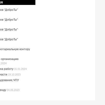
ия
мов “ДоброТы”
мов “ДоброТы”
мов “ДоброТы”
мов “ДоброТы”
 нотариальную контору
 организацию
2.2024
на работу
31.01.2024
пчасти
19.10.2023
рудование,ЧПУ
ренду
04.05.2023