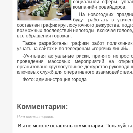
социальной сферы, упра
компаний-провайдеров.
На новогодних празд
будут работать в усиле
составлен график круглосуточного дежурства, под
возможных последствий непогоды, включая гололед
все обращения горожан.
Также разработаны графики работ поликлини
узнать на сайтах и по телефонам «горячих линий».
-Учитывая актуальные риски, принято непрост
проведения массовых мероприятий на откры
организовано круглосуточное дежурство руководящ
ключевых служб для оперативного взаимодействия,
Фото: администрация города
Комментарии:
Нет комментариев.
Вы не можете оставлять комментарии. Пожалуйста