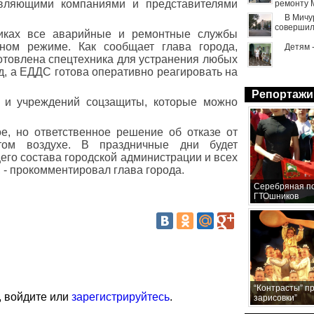
вляющими компаниями и представителями
ремонту 
В Мичу
совершил
никах все аварийные и ремонтные службы
нном режиме. Как сообщает глава города,
Детям 
готовлена спецтехника для устранения любых
, а ЕДДС готова оперативно реагировать на
Репортажи
к и учреждений соцзащиты, которые можно
ое, но ответственное решение об отказе от
том воздухе. В праздничные дни будет
его состава городской администрации и всех
 - прокомментировал глава города.
Серебряная по
ГТОшников
“Контрасты” п
, войдите или
зарегистрируйтесь
.
зарисовки”