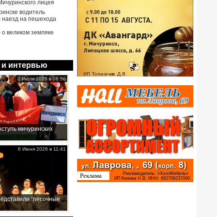
Мичуринского лицея
ринске водитель
 наезд на пешехода
- о великом земляке
 и интервью
2 Июля 2026 в 08:50
ступь мичуринских
6 Июня 2026 в 11:41
редставили “песочные