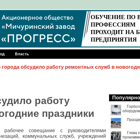
род
Власть
 города обсудило работу ремонтных служб в новогодн
судило работу
Популярн
Горбол
огодние праздники
оборудов
Праздн
л рабочее совещание с руководителями
Глава 
низаций, коммунальных служб, учреждений
прокомме