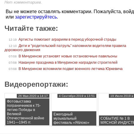
Нет комментариев.
Вы не можете оставлять комментарии. Пожалуйста, вой
или
зарегистрируйтесь
.
Читайте также:
Артисты помогают аграриям в период уборочной страды
12:19
Дети и “родительский патруль” напомнили водителям правила
12:10
дорожного движения
В Мичуринске установят новые остановочные павильоны
07/08
Накануне праздника в Мичуринске наградили строителей
07/08
В Мичуринске вспомнили подвиг военного летчика Юркевича
07/08
Видеорепортажи:
26 Мая 2020 в 14:17
4 Сентября 2019 в 13:51
19 Июля 2019 в 
Фотовыставка
пограничников к 75-
летию Победы в
Великой
Ежегодный
Отечественной войне
музыкальный
СОБЫТИЕ № 1 В
1941—1945 гг.
фестиваль «Яблоко»
МЯСНОЙ ИНДУСТ