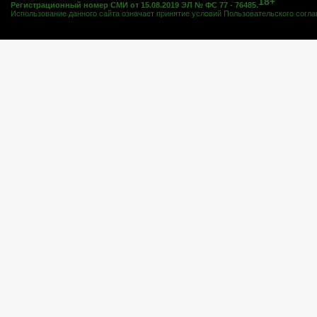
18+
Регистрационный номер СМИ от 15.08.2019 ЭЛ № ФС 77 - 76485.
Использование данного сайта означает принятие условий
Пользовательского согл