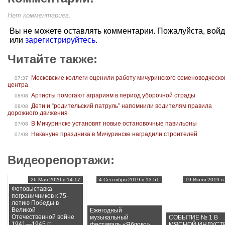
Нет комментариев.
Вы не можете оставлять комментарии. Пожалуйста, вой
или
зарегистрируйтесь
.
Читайте также:
Московские коллеги оценили работу мичуринского семеноводческо
07:37
центра
Артисты помогают аграриям в период уборочной страды
08/08
Дети и “родительский патруль” напомнили водителям правила
08/08
дорожного движения
В Мичуринске установят новые остановочные павильоны
07/08
Накануне праздника в Мичуринске наградили строителей
07/08
Видеорепортажи:
26 Мая 2020 в 14:17
4 Сентября 2019 в 13:51
19 Июля 2019 в 
Фотовыставка
пограничников к 75-
летию Победы в
Великой
Ежегодный
Отечественной войне
музыкальный
СОБЫТИЕ № 1 В
1941—1945 гг.
фестиваль «Яблоко»
МЯСНОЙ ИНДУСТ