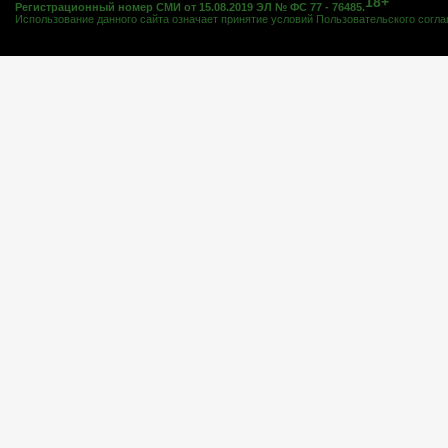
18+
Регистрационный номер СМИ от 15.08.2019 ЭЛ № ФС 77 - 76485.
Использование данного сайта означает принятие условий
Пользовательского согл