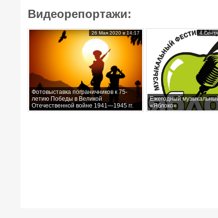
Видеорепортажи:
26 Мая 2020 в 14:17
4 Сентя
Фотовыставка пограничников к 75-
летию Победы в Великой
Ежегодный музыкальны
Отечественной войне 1941—1945 гг.
«Яблоко»