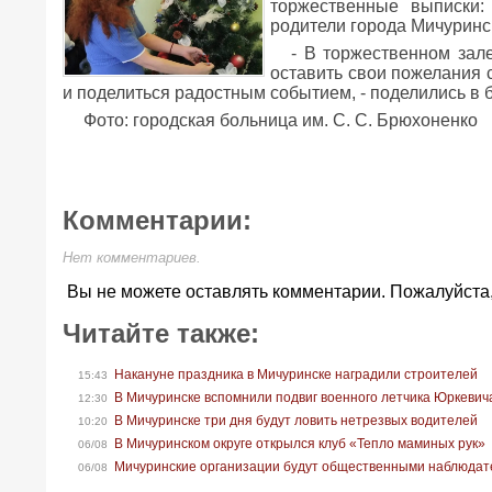
торжественные выписки:
родители города Мичуринск
- В торжественном зал
оставить свои пожелания 
и поделиться радостным событием, - поделились в 
Фото: городская больница им. С. С. Брюхоненко
Комментарии:
Нет комментариев.
Вы не можете оставлять комментарии. Пожалуйста
Читайте также:
Накануне праздника в Мичуринске наградили строителей
15:43
В Мичуринске вспомнили подвиг военного летчика Юркевич
12:30
В Мичуринске три дня будут ловить нетрезвых водителей
10:20
В Мичуринском округе открылся клуб «Тепло маминых рук»
06/08
Мичуринские организации будут общественными наблюдат
06/08