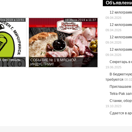
Объявлен
12 килограм
09.04.2026
бря 2019 в 13:51
19 Июля 2019 в 11:37
12 килограм
09.04.2026
12 килограм
09.04.2026
12 килограм
09.04.2026
й фестиваль
СОБЫТИЕ № 1 В МЯСНОЙ
Секретарь в
ИНДУСТРИИ!
19.06.2025
В бюджетную
требуются
08.0
Приглашаем 
Tetra-Pak за
Станки, обо
19.10.2023
Сдается в а