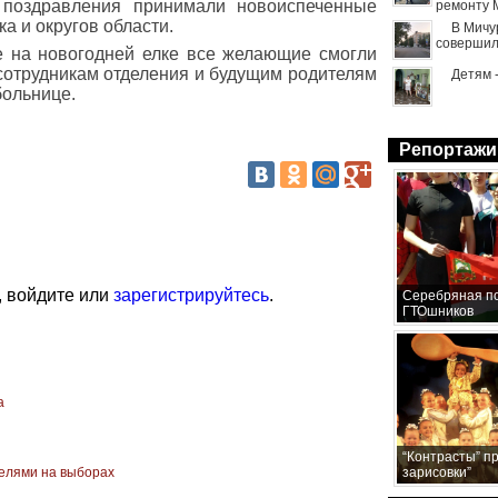
 поздравления принимали новоиспеченные
ремонту 
а и округов области.
В Мичу
совершил
е на новогодней елке все желающие смогли
сотрудникам отделения и будущим родителям
Детям 
больнице.
Репортажи
, войдите или
зарегистрируйтесь
.
Серебряная по
ГТОшников
а
“Контрасты” п
елями на выборах
зарисовки”