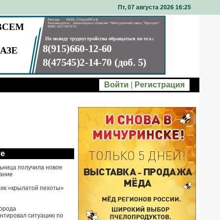
Пт, 07 августа 2026 16
25
Войти
|
Регистрация
ое
ьница получила новое
ание
ик «крылатой пехоты»
города
нтировал ситуацию по