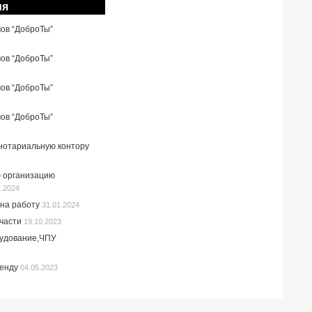
ия
мов “ДоброТы”
мов “ДоброТы”
мов “ДоброТы”
мов “ДоброТы”
 нотариальную контору
 организацию
2.2024
на работу
31.01.2024
пчасти
19.10.2023
рудование,ЧПУ
ренду
04.05.2023