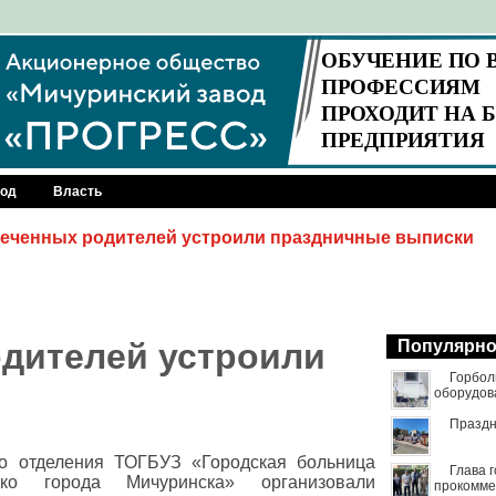
род
Власть
еченных родителей устроили праздничные выписки
дителей устроили
Популярн
Горбол
оборудов
Праздн
го отделения ТОГБУЗ «Городская больница
Глава 
ко города Мичуринска» организовали
прокомме