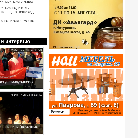
Мичуринского лицея
ринске водитель
 наезд на пешехода
- о великом земляке
 и интервью
2 Июля 2026 в 08:50
ступь мичуринских
6 Июня 2026 в 11:41
редставили “песочные