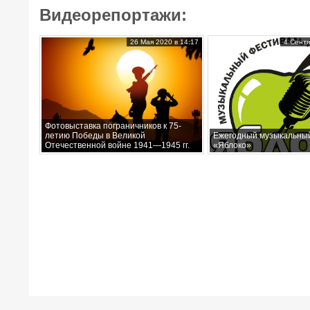
Видеорепортажи:
26 Мая 2020 в 14:17
4 Сентя
Фотовыставка пограничников к 75-
летию Победы в Великой
Ежегодный музыкальны
Отечественной войне 1941—1945 гг.
«Яблоко»