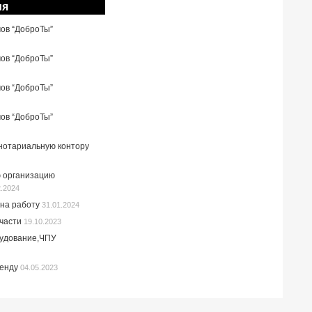
ия
мов “ДоброТы”
мов “ДоброТы”
мов “ДоброТы”
мов “ДоброТы”
 нотариальную контору
 организацию
2.2024
на работу
31.01.2024
пчасти
19.10.2023
рудование,ЧПУ
ренду
04.05.2023