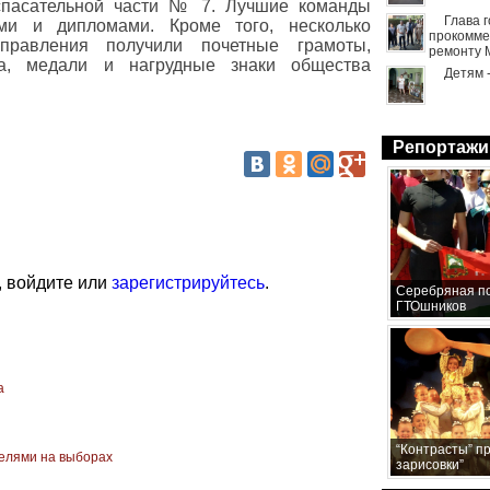
спасательной части № 7. Лучшие команды
Глава 
ми и дипломами. Кроме того, несколько
прокомме
управления получили почетные грамоты,
ремонту 
ма, медали и нагрудные знаки общества
Детям 
Репортажи
, войдите или
зарегистрируйтесь
.
Серебряная по
ГТОшников
а
“Контрасты” п
елями на выборах
зарисовки”