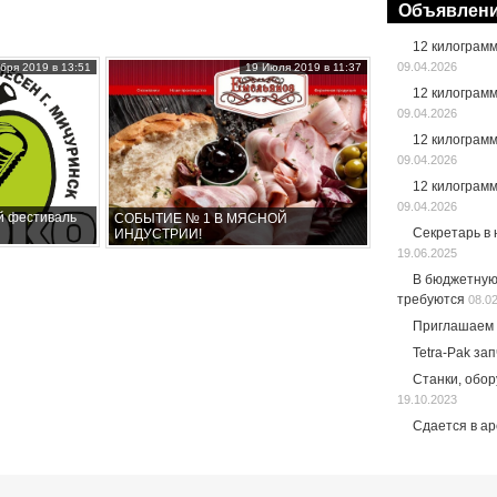
Объявлен
12 килограм
09.04.2026
бря 2019 в 13:51
19 Июля 2019 в 11:37
12 килограм
09.04.2026
12 килограм
09.04.2026
12 килограм
09.04.2026
й фестиваль
СОБЫТИЕ № 1 В МЯСНОЙ
Секретарь в
ИНДУСТРИИ!
19.06.2025
В бюджетную
требуются
08.0
Приглашаем 
Tetra-Pak за
Станки, обо
19.10.2023
Сдается в а