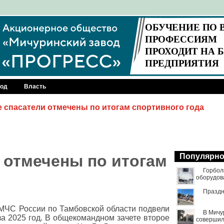
род
Власть
 спасатели отмечены по итогам спортивного года
 отмечены по итогам
Популярн
Горбол
оборудов
Праздн
МЧС России по Тамбовской области подвели
В Мичу
за 2025 год. В общекомандном зачете второе
совершил