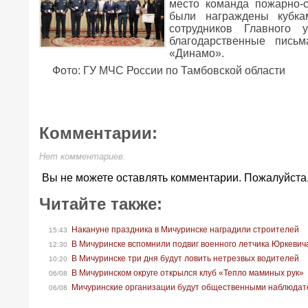
место команда пожарно-
были награждены кубка
сотрудников Главного 
благодарственные пись
«Динамо».
Фото: ГУ МЧС России по Тамбовской области
Комментарии:
Нет комментариев.
Вы не можете оставлять комментарии. Пожалуйста
Читайте также:
Накануне праздника в Мичуринске наградили строителей
15:43
В Мичуринске вспомнили подвиг военного летчика Юркевич
12:30
В Мичуринске три дня будут ловить нетрезвых водителей
10:20
В Мичуринском округе открылся клуб «Тепло маминых рук»
06/08
Мичуринские организации будут общественными наблюдат
06/08