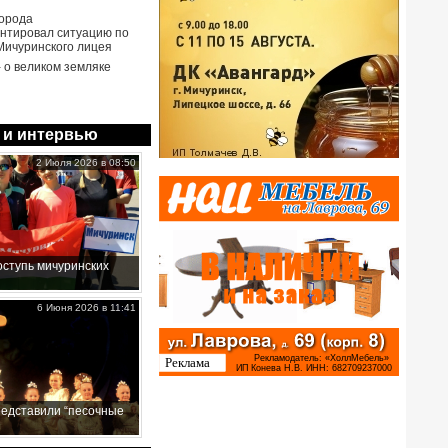
города
нтировал ситуацию по
Мичуринского лицея
- о великом земляке
 и интервью
2 Июля 2026 в 08:50
ступь мичуринских
6 Июня 2026 в 11:41
редставили “песочные