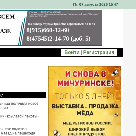
Пт, 07 августа 2026 15
47
Войти
|
Регистрация
ое
ьница получила новое
ание
ик «крылатой пехоты»
ринске водитель
 наезд на пешехода