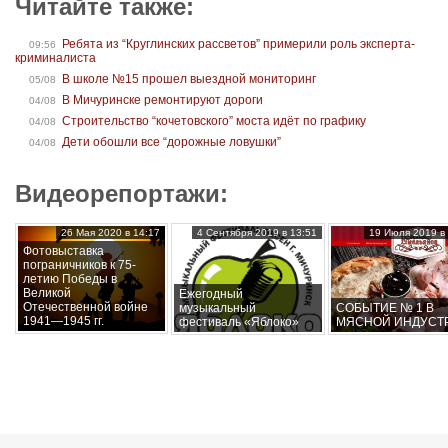
Читайте также:
Ребята из “Круглинских рассветов” примерили роль эксперта-
09:56
криминалиста
В школе №15 прошел выездной мониторинг
05/08
В Мичуринске ремонтируют дороги
04/08
Строительство “кочетовского” моста идёт по графику
04/08
Дети обошли все “дорожные ловушки”
04/08
Видеорепортажи:
26 Мая 2020 в 14:17
4 Сентября 2019 в 13:51
19 Июля 2019 в 
Фотовыставка
пограничников к 75-
летию Победы в
Великой
Ежегодный
Отечественной войне
музыкальный
СОБЫТИЕ № 1 В
1941—1945 гг.
фестиваль «Яблоко»
МЯСНОЙ ИНДУСТ