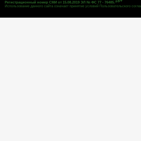
18+
Регистрационный номер СМИ от 15.08.2019 ЭЛ № ФС 77 - 76485.
Использование данного сайта означает принятие условий
Пользовательского согл