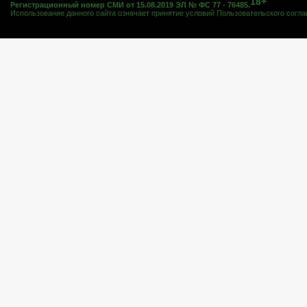
18+
Регистрационный номер СМИ от 15.08.2019 ЭЛ № ФС 77 - 76485.
Использование данного сайта означает принятие условий
Пользовательского согл