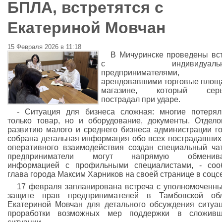
БПЛА, встретятся с
Екатериной Мовчан
15 Февраля 2026 в 11:18
В Мичуринске проведены вс
с индивидуальн
предпринимателями,
арендовавшими торговые площ
магазине, который серь
пострадал при ударе.
- Ситуация для бизнеса сложная: многие потеря
только товар, но и оборудование, документы. Отдел
развитию малого и среднего бизнеса администрации г
собрана детальная информация обо всех пострадавших
оперативного взаимодействия создан специальный чат
предприниматели могут напрямую обменива
информацией с профильными специалистами, - соо
глава города Максим Харников на своей странице в соцсе
17 февраля запланирована встреча с уполномоченн
защите прав предпринимателей в Тамбовской обл
Екатериной Мовчан для детального обсуждения ситуа
проработки возможных мер поддержки в сложивш