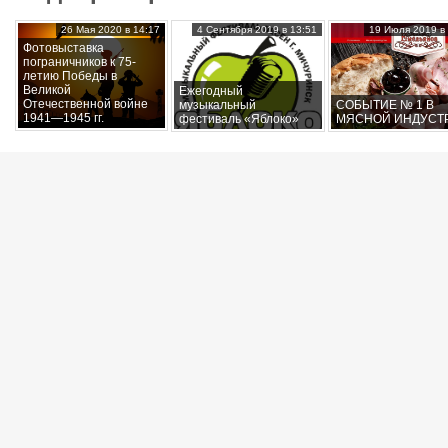
26 Мая 2020 в 14:17
4 Сентября 2019 в 13:51
19 Июля 2019 в 
Фотовыставка
пограничников к 75-
летию Победы в
Великой
Ежегодный
Отечественной войне
музыкальный
СОБЫТИЕ № 1 В
1941—1945 гг.
фестиваль «Яблоко»
МЯСНОЙ ИНДУСТ