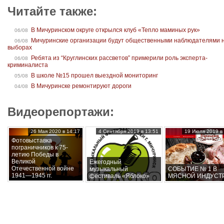
Читайте также:
В Мичуринском округе открылся клуб «Тепло маминых рук»
06/08
Мичуринские организации будут общественными наблюдателями 
06/08
выборах
Ребята из “Круглинских рассветов” примерили роль эксперта-
06/08
криминалиста
В школе №15 прошел выездной мониторинг
05/08
В Мичуринске ремонтируют дороги
04/08
Видеорепортажи:
26 Мая 2020 в 14:17
4 Сентября 2019 в 13:51
19 Июля 2019 в 
Фотовыставка
пограничников к 75-
летию Победы в
Великой
Ежегодный
Отечественной войне
музыкальный
СОБЫТИЕ № 1 В
1941—1945 гг.
фестиваль «Яблоко»
МЯСНОЙ ИНДУСТ