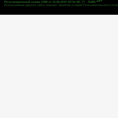
18+
Регистрационный номер СМИ от 15.08.2019 ЭЛ № ФС 77 - 76485.
Использование данного сайта означает принятие условий
Пользовательского согл