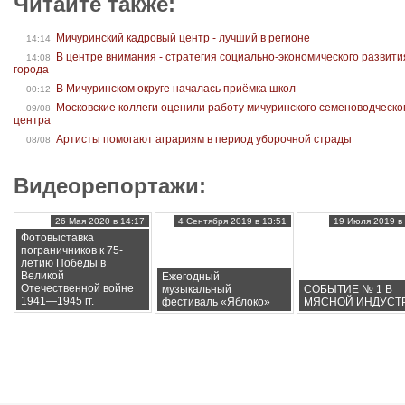
Читайте также:
Мичуринский кадровый центр - лучший в регионе
14:14
В центре внимания - стратегия социально-экономического развити
14:08
города
В Мичуринском округе началась приёмка школ
00:12
Московские коллеги оценили работу мичуринского семеноводческо
09/08
центра
Артисты помогают аграриям в период уборочной страды
08/08
Видеорепортажи:
26 Мая 2020 в 14:17
4 Сентября 2019 в 13:51
19 Июля 2019 в 
Фотовыставка
пограничников к 75-
летию Победы в
Великой
Ежегодный
Отечественной войне
музыкальный
СОБЫТИЕ № 1 В
1941—1945 гг.
фестиваль «Яблоко»
МЯСНОЙ ИНДУСТ