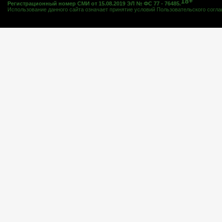
18+
Регистрационный номер СМИ от 15.08.2019 ЭЛ № ФС 77 - 76485.
Использование данного сайта означает принятие условий
Пользовательского согл