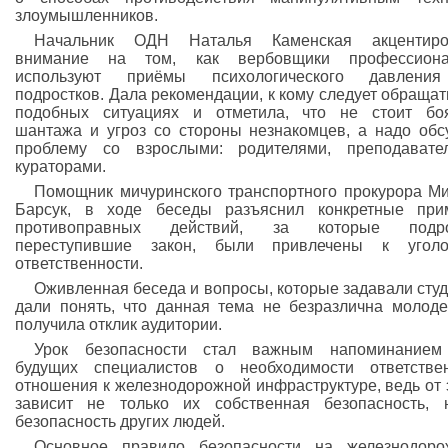
злоумышленников.
Начальник ОДН Наталья Каменская акцентиро
внимание на том, как вербовщики профессиона
используют приёмы психологического давлени
подростков. Дала рекомендации, к кому следует обращат
подобных ситуациях и отметила, что не стоит бо
шантажа и угроз со стороны незнакомцев, а надо обс
проблему со взрослыми: родителями, преподавате
кураторами.
Помощник мичуринского транспортного прокурора М
Барсук, в ходе беседы разъяснил конкретные при
противоправных действий, за которые подро
переступившие закон, были привлечены к уголо
ответственности.
Оживленная беседа и вопросы, которые задавали сту
дали понять, что данная тема не безразлична молод
получила отклик аудитории.
Урок безопасности стал важным напоминанием
будущих специалистов о необходимости ответстве
отношения к железнодорожной инфраструктуре, ведь от 
зависит не только их собственная безопасность,
безопасность других людей.
Основное правило безопасности на железнодоро