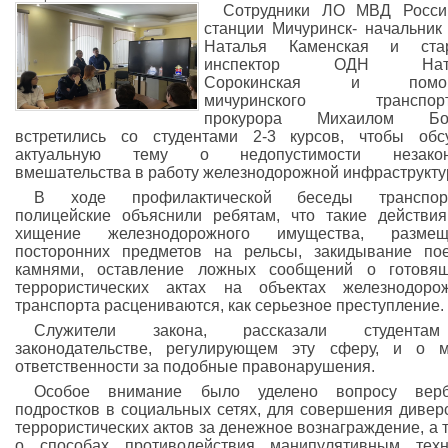
Сотрудники ЛО МВД Росси
станции Мичуринск- начальни
Наталья Каменская и ста
инспектор ОДН Ната
Сорокинская и помощ
мичуринского транспорт
прокурора Михаилом Бор
встретились со студентами 2-3 курсов, чтобы обс
актуальную тему о недопустимости незакон
вмешательства в работу железнодорожной инфраструкту
В ходе профилактической беседы транспор
полицейские объяснили ребятам, что такие действия
хищение железнодорожного имущества, размещ
посторонних предметов на рельсы, закидывание по
камнями, оставление ложных сообщений о готовящ
террористических актах на объектах железнодоро
транспорта расцениваются, как серьезное преступление.
Служители закона, рассказали студент
законодательстве, регулирующем эту сферу, и о 
ответственности за подобные правонарушения.
Особое внимание было уделено вопросу верб
подростков в социальных сетях, для совершения дивер
террористических актов за денежное вознаграждение, а 
о способах противодействия манипулятивным техн