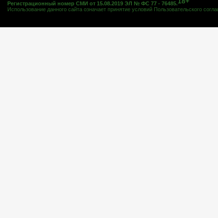
18+
Регистрационный номер СМИ от 15.08.2019 ЭЛ № ФС 77 - 76485.
Использование данного сайта означает принятие условий
Пользовательского согл