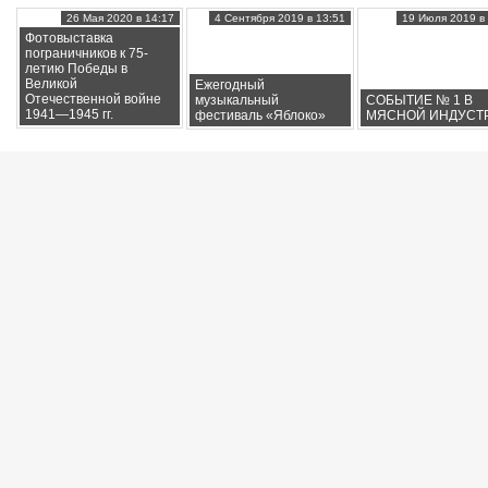
26 Мая 2020 в 14:17
4 Сентября 2019 в 13:51
19 Июля 2019 в 
Фотовыставка
пограничников к 75-
летию Победы в
Великой
Ежегодный
Отечественной войне
музыкальный
СОБЫТИЕ № 1 В
1941—1945 гг.
фестиваль «Яблоко»
МЯСНОЙ ИНДУСТ