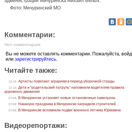
администрации Мичуринска Михаил Белых.
Фото: Мичуринский МО
Комментарии:
Нет комментариев.
Вы не можете оставлять комментарии. Пожалуйста, вой
или
зарегистрируйтесь
.
Читайте также:
Артисты помогают аграриям в период уборочной страды
12:19
Дети и “родительский патруль” напомнили водителям правила
12:10
дорожного движения
В Мичуринске установят новые остановочные павильоны
07/08
Накануне праздника в Мичуринске наградили строителей
07/08
В Мичуринске вспомнили подвиг военного летчика Юркевича
07/08
Видеорепортажи: