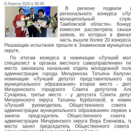
6 Апреля 2026 в 06:49
В регионе подвели и
регионального конкурса «Лу
муниципальный служа
Тамбовской области». Конку
комиссия рассмотрела свыш
заявок, из которых в финал
часть вышли более 20 конкурса
Решающие испытания прошли в Знаменском муниципа
округе.
По итогам конкурса в номинации «Лучший мол
специалист в органах местного самоуправления» п
место завоевала начальник отдела молодежной пол
администрации города Мичуринска Татьяна Калуги
номинации «Лучший депутат представительного ор
муниципального образования» второе место - деп
Мичуринского городского Совета депутатов Але
Сухарева, третье место - у депутата Совета депу
Мичуринского округа Татьяны Курбатовой, в номи
«Лучший руководитель Общественного совета
администрации муниципального образования» первое 
заняла председатель Общественного совета
администрации Мичуринского округа Вера Ененкова, т
место занял председатель Общественного совета