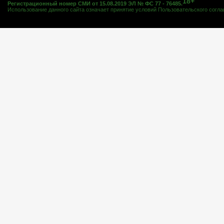
18+
Регистрационный номер СМИ от 15.08.2019 ЭЛ № ФС 77 - 76485.
Использование данного сайта означает принятие условий
Пользовательского согл